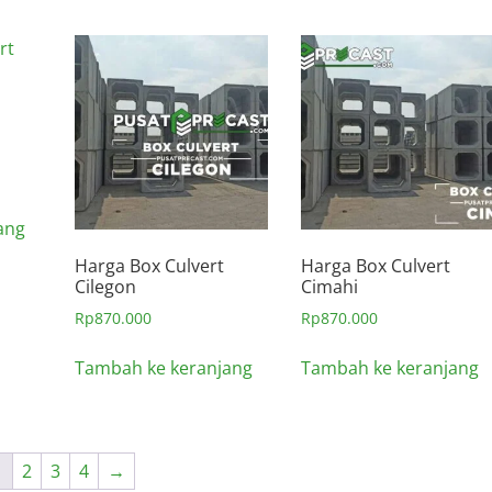
ang
Harga Box Culvert
Harga Box Culvert
Cilegon
Cimahi
Rp
870.000
Rp
870.000
Tambah ke keranjang
Tambah ke keranjang
1
2
3
4
→