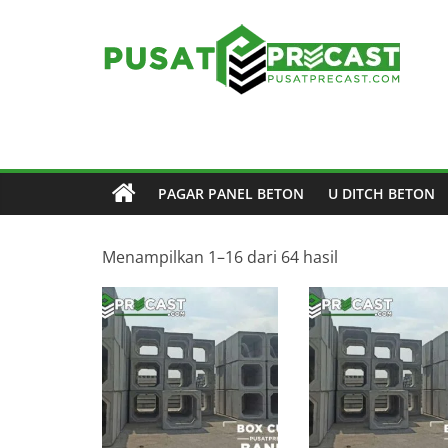
Skip
to
content
Pusat
Precast
Pusat
PAGAR PANEL BETON
U DITCH BETON
Beton
Precast
di
Menampilkan 1–16 dari 64 hasil
Indonesia