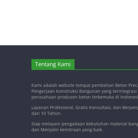
Tentang Kami
Kami adalah website tempat pembelian Beton Preca
Pengerjaan Konstruksi Bangunan yang terintegras
perusahaan produsen beton terkemuka di Indonesi
Layanan Profesional, Gratis Konsultasi, dan Berpe
dari 10 Tahun.
Siap melayani pengadaan kebutuhan material ba
dan Menjalin kemitraan yang baik.