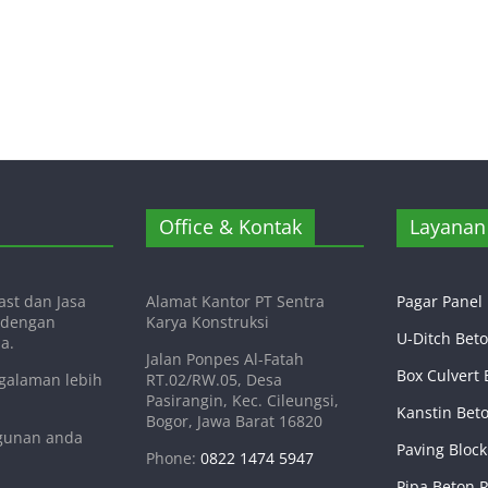
Office & Kontak
Layanan 
st dan Jasa
Alamat Kantor PT Sentra
Pagar Panel
i dengan
Karya Konstruksi
U-Ditch Bet
a.
Jalan Ponpes Al-Fatah
Box Culvert 
ngalaman lebih
RT.02/RW.05, Desa
Pasirangin, Kec. Cileungsi,
Kanstin Bet
Bogor, Jawa Barat 16820
ngunan anda
Paving Block
Phone:
0822 1474 5947
Pipa Beton 