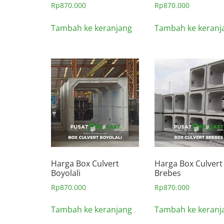
Rp
870.000
Rp
870.000
Tambah ke keranjang
Tambah ke keranj
Harga Box Culvert
Harga Box Culvert
Boyolali
Brebes
Rp
870.000
Rp
870.000
Tambah ke keranjang
Tambah ke keranj