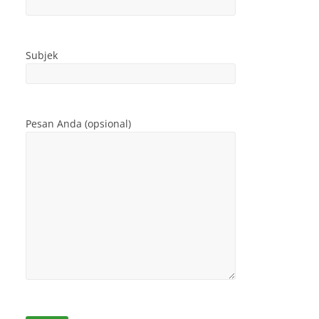
Subjek
Pesan Anda (opsional)