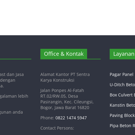
Office & Kontak
Layanan 
st dan Jasa
Alamat Kantor PT Sentra
Pagar Panel
i dengan
Karya Konstruksi
U-Ditch Bet
a.
Jalan Ponpes Al-Fatah
Box Culvert 
ngalaman lebih
RT.02/RW.05, Desa
Pasirangin, Kec. Cileungsi,
Kanstin Bet
Bogor, Jawa Barat 16820
ngunan anda
Paving Block
Phone:
0822 1474 5947
Pipa Beton 
Contact Persons: