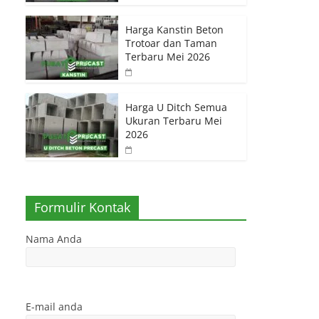
Harga Kanstin Beton
Trotoar dan Taman
Terbaru Mei 2026
Harga U Ditch Semua
Ukuran Terbaru Mei
2026
Formulir Kontak
Nama Anda
E-mail anda