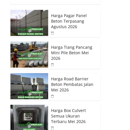
Harga Pagar Panel
Beton Terpasang
Agustus 2026
Harga Tiang Pancang
Mini Pile Beton Mei
2026
Harga Road Barrier
Beton Pembatas Jalan
Mei 2026
Harga Box Culvert
Semua Ukuran
Terbaru Mei 2026