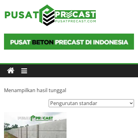
Skip
to
Pusat
content
Precast
Pusat
Beton
Precast
di
Indonesia
Menampilkan hasil tunggal