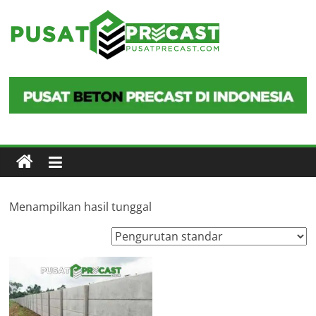
Skip
to
Pusat
content
Precast
Pusat
Beton
Precast
di
Indonesia
Menampilkan hasil tunggal