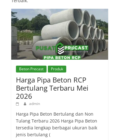
Terbaik.
Beton Precast
Produk
Harga Pipa Beton RCP
Bertulang Terbaru Mei
2026
admin
Harga Pipa Beton Bertulang dan Non
Tulang Terbaru 2026 Harga Pipa Beton
tersedia lengkap berbagai ukuran baik
jenis bertulang (