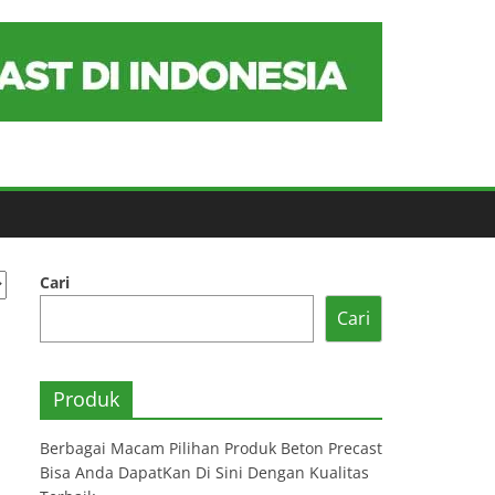
Cari
Cari
Produk
Berbagai Macam Pilihan Produk Beton Precast
Bisa Anda DapatKan Di Sini Dengan Kualitas