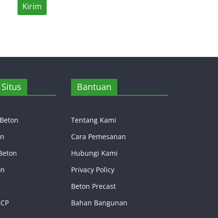
Situs
Bantuan
 Beton
Tentang Kami
on
Cara Pemesanan
Beton
Hubungi Kami
on
Privacy Policy
Beton Precast
RCP
Bahan Bangunan