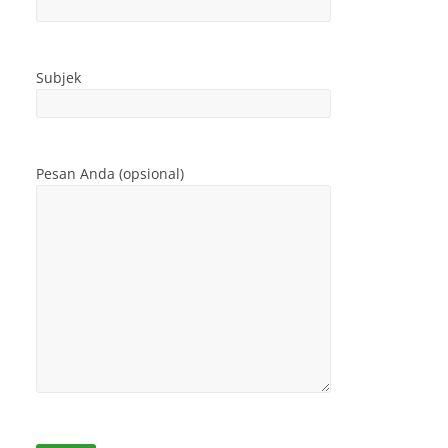
Subjek
Pesan Anda (opsional)