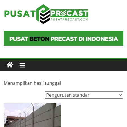
Skip
to
Pusat
content
Precast
Pusat
Beton
Precast
di
Indonesia
Menampilkan hasil tunggal