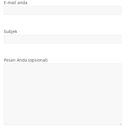
E-mail anda
Subjek
Pesan Anda (opsional)