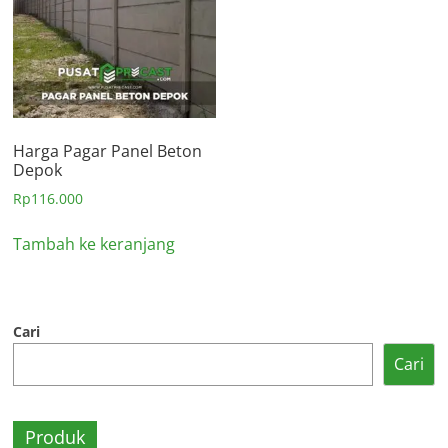
Harga Pagar Panel Beton
Depok
Rp
116.000
Tambah ke keranjang
Cari
Cari
Produk