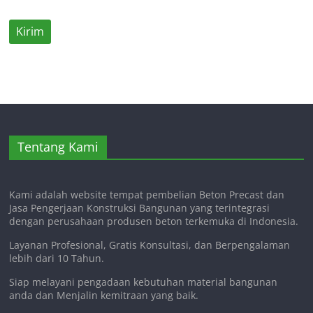
Tentang Kami
Kami adalah website tempat pembelian Beton Precast dan
Jasa Pengerjaan Konstruksi Bangunan yang terintegrasi
dengan perusahaan produsen beton terkemuka di Indonesia.
Layanan Profesional, Gratis Konsultasi, dan Berpengalaman
lebih dari 10 Tahun.
Siap melayani pengadaan kebutuhan material bangunan
anda dan Menjalin kemitraan yang baik.