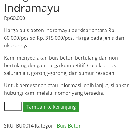
Indramayu
Rp
60.000
Harga buis beton Indramayu berkisar antara Rp.
60.000/pcs sd Rp. 315.000/pcs. Harga pada jenis dan
ukurannya.
Kami menyediakan buis beton bertulang dan non-
bertulang dengan harga kompetitif. Cocok untuk
saluran air, gorong-gorong, dan sumur resapan.
Untuk pemesanan atau informasi lebih lanjut, silahkan
hubungi kami melalui nomor yang tersedia.
Kuantitas
Tambah ke keranjang
Harga
Buis
SKU:
BU0014
Kategori:
Buis Beton
Beton
Indramayu