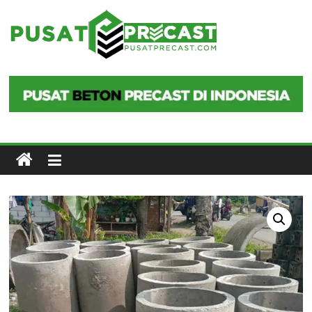
Skip
to
Pusat
content
Precast
Pusat
Beton
Precast
di
Indonesia