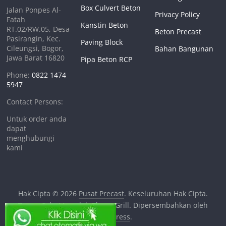
Box Culvert Beton
Jalan Ponpes Al-
Privacy Policy
Fatah
Kanstin Beton
RT.02/RW.05, Desa
Beton Precast
Pasirangin, Kec.
Paving Block
Cileungsi, Bogor,
Bahan Bangunan
Jawa Barat 16820
Pipa Beton RCP
Phone:
0822 1474
5947
Contact Persons:
Untuk order anda
dapat
menghubungi
kami
Hak Cipta © 2026
Pusat Precast
. Keseluruhan Hak Cipta.
Tema:
ColorMag
oleh ThemeGrill. Dipersembahkan oleh
WordPress
.