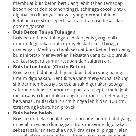
membuat buis beton bertulang lebih tahan terhadap
beban berat dan tekanan tinggi, sehingga cocok untuk
digunakan di proyek-proyek yang membutuhkan
ketahanan ekstra, seperti saluran drainase besar dan
gorong-gorong.
Buis Beton Tanpa Tulangan
Buis beton tanpa tulangan adalah jenis yang lebih
umum di gunakan untuk proyek skala kecil hingga
menengah. Meskipun tidak sekuat buis beton bertulang,
buis ini tetap menawarkan kekuatan yang cukup untuk
aplikasi seperti sumur resapan dan saluran air.
Buis beton bulat (Cincin Beton)
Buis beton bulat adalah jenis buis beton yang paling
umum digunakan. Bentuknya yang menyerupai tabung
silinder membuatnya cocok untuk digunakan sebagai
saluran drainase, sumur resapan, atau septik tank. Jenis
ini biasanya di produksi dengan ukuran diameter yang
bervariasi, mulai dari 20 cm hingga lebih dari 100 cm,
tergantung kebutuhan proyek.
Buis beton belah
Buis beton belah adalah versi dari buis beton bulat yang
di belah menjadi dua bagian. Buis ini sering digunakan
sebagai saluran terbuka untuk drainase di pinggir jalan
atau di lahan-lahan terbuka. Bentuknya yang setengah