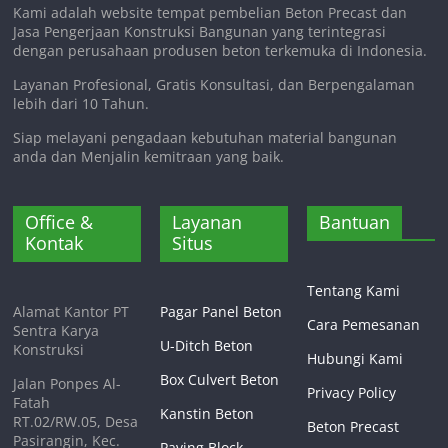
Kami adalah website tempat pembelian Beton Precast dan
Jasa Pengerjaan Konstruksi Bangunan yang terintegrasi
dengan perusahaan produsen beton terkemuka di Indonesia.
Layanan Profesional, Gratis Konsultasi, dan Berpengalaman
lebih dari 10 Tahun.
Siap melayani pengadaan kebutuhan material bangunan
anda dan Menjalin kemitraan yang baik.
Office &
Layanan
Bantuan
Kontak
Situs
Tentang Kami
Alamat Kantor PT
Pagar Panel Beton
Cara Pemesanan
Sentra Karya
U-Ditch Beton
Konstruksi
Hubungi Kami
Box Culvert Beton
Jalan Ponpes Al-
Privacy Policy
Fatah
Kanstin Beton
RT.02/RW.05, Desa
Beton Precast
Pasirangin, Kec.
Paving Block