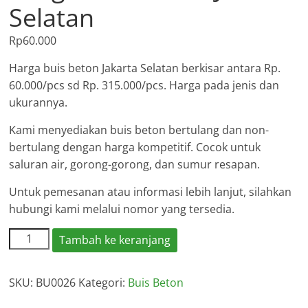
Selatan
Rp
60.000
Harga buis beton Jakarta Selatan berkisar antara Rp.
60.000/pcs sd Rp. 315.000/pcs. Harga pada jenis dan
ukurannya.
Kami menyediakan buis beton bertulang dan non-
bertulang dengan harga kompetitif. Cocok untuk
saluran air, gorong-gorong, dan sumur resapan.
Untuk pemesanan atau informasi lebih lanjut, silahkan
hubungi kami melalui nomor yang tersedia.
Kuantitas
Tambah ke keranjang
Harga
Buis
SKU:
BU0026
Kategori:
Buis Beton
Beton
Jakarta