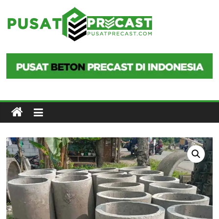
Skip
to
Pusat
content
Precast
Pusat
Beton
Precast
di
Indonesia