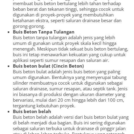
membuat buis beton bertulang lebih tahan terhadap
beban berat dan tekanan tinggi, sehingga cocok untuk
digunakan di proyek-proyek yang membutuhkan
ketahanan ekstra, seperti saluran drainase besar dan
gorong-gorong.
Buis Beton Tanpa Tulangan
Buis beton tanpa tulangan adalah jenis yang lebih
umum di gunakan untuk proyek skala kecil hingga
menengah. Meskipun tidak sekuat buis beton bertulang,
buis ini tetap menawarkan kekuatan yang cukup untuk
aplikasi seperti sumur resapan dan saluran air.
Buis beton bulat (Cincin Beton)
Buis beton bulat adalah jenis buis beton yang paling
umum digunakan. Bentuknya yang menyerupai tabung
silinder membuatnya cocok untuk digunakan sebagai
saluran drainase, sumur resapan, atau septik tank. Jenis
ini biasanya di produksi dengan ukuran diameter yang
bervariasi, mulai dari 20 cm hingga lebih dari 100 cm,
tergantung kebutuhan proyek.
Buis beton belah
Buis beton belah adalah versi dari buis beton bulat yang
di belah menjadi dua bagian. Buis ini sering digunakan
sebagai saluran terbuka untuk drainase di pinggir jalan
atau di lahan-lahan terbuka. Bentuknya yang setengah