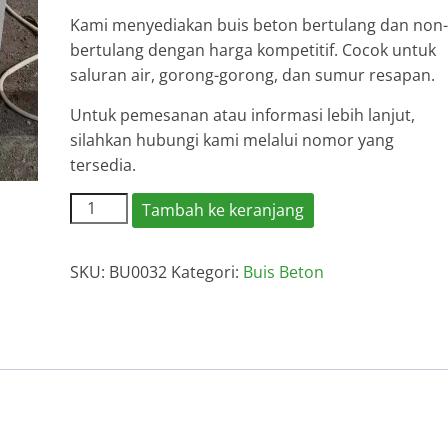
Kami menyediakan buis beton bertulang dan non-
bertulang dengan harga kompetitif. Cocok untuk
saluran air, gorong-gorong, dan sumur resapan.
Untuk pemesanan atau informasi lebih lanjut,
silahkan hubungi kami melalui nomor yang
tersedia.
Kuantitas
Tambah ke keranjang
Harga
Buis
SKU:
BU0032
Kategori:
Buis Beton
Beton
Pandeglang