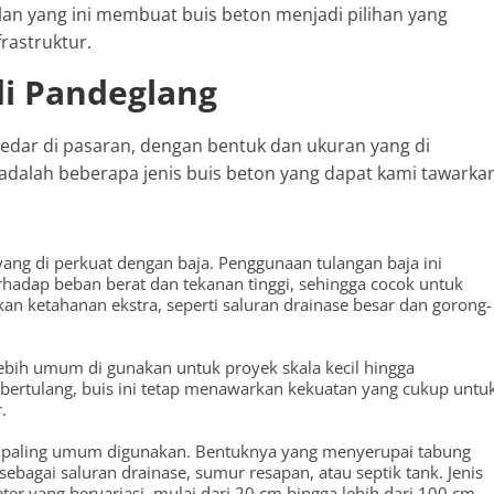
an yang ini membuat buis beton menjadi pilihan yang
rastruktur.
 di Pandeglang
redar di pasaran, dengan bentuk dan ukuran yang di
adalah beberapa jenis buis beton yang dapat kami tawarka
 yang di perkuat dengan baja. Penggunaan tulangan baja ini
rhadap beban berat dan tekanan tinggi, sehingga cocok untuk
 ketahanan ekstra, seperti saluran drainase besar dan gorong-
lebih umum di gunakan untuk proyek skala kecil hingga
bertulang, buis ini tetap menawarkan kekuatan yang cukup untu
.
ang paling umum digunakan. Bentuknya yang menyerupai tabung
bagai saluran drainase, sumur resapan, atau septik tank. Jenis
er yang bervariasi, mulai dari 20 cm hingga lebih dari 100 cm,