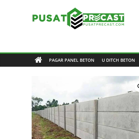
Skip
to
content
Pusat
Precast
Pusat
PAGAR PANEL BETON
U DITCH BETON
Beton
Precast
di
Indonesia