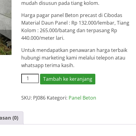
mudah disusun pada tiang kolom.
Harga pagar panel Beton precast di Cibodas
Material Daun Panel : Rp 132.000/lembar, Tiang
Kolom : 265.000/batang dan terpasang Rp
440.000/meter lari.
Untuk mendapatkan penawaran harga terbaik
hubungi marketing kami melalui telepon atau
whatsapp terima kasih.
Kuantitas
Tambah ke keranjang
Harga
Pagar
SKU:
PJ086
Kategori:
Panel Beton
Panel
Beton
Cibodas
asan (0)