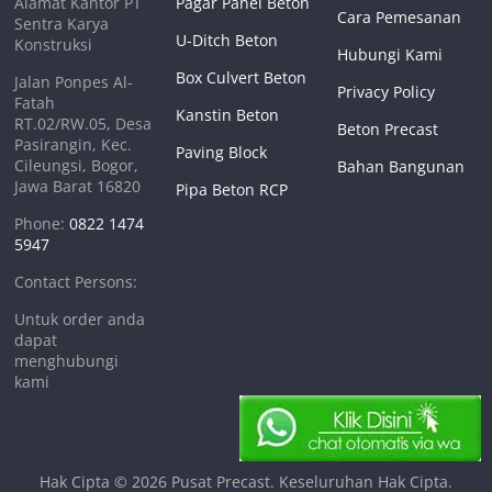
Alamat Kantor PT
Pagar Panel Beton
Cara Pemesanan
Sentra Karya
U-Ditch Beton
Konstruksi
Hubungi Kami
Box Culvert Beton
Jalan Ponpes Al-
Privacy Policy
Fatah
Kanstin Beton
RT.02/RW.05, Desa
Beton Precast
Pasirangin, Kec.
Paving Block
Cileungsi, Bogor,
Bahan Bangunan
Jawa Barat 16820
Pipa Beton RCP
Phone:
0822 1474
5947
Contact Persons:
Untuk order anda
dapat
menghubungi
kami
Hak Cipta © 2026
Pusat Precast
. Keseluruhan Hak Cipta.