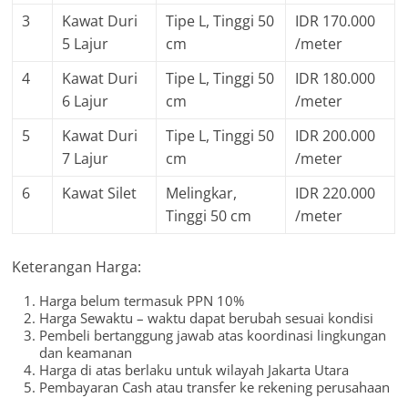
3
Kawat Duri
Tipe L, Tinggi 50
IDR 170.000
5 Lajur
cm
/meter
4
Kawat Duri
Tipe L, Tinggi 50
IDR 180.000
6 Lajur
cm
/meter
5
Kawat Duri
Tipe L, Tinggi 50
IDR 200.000
7 Lajur
cm
/meter
6
Kawat Silet
Melingkar,
IDR 220.000
Tinggi 50 cm
/meter
Keterangan Harga:
Harga belum termasuk PPN 10%
Harga Sewaktu – waktu dapat berubah sesuai kondisi
Pembeli bertanggung jawab atas koordinasi lingkungan
dan keamanan
Harga di atas berlaku untuk wilayah Jakarta Utara
Pembayaran Cash atau transfer ke rekening perusahaan