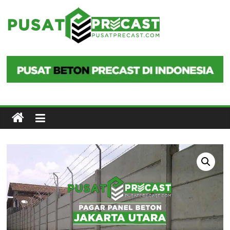
Skip
to
Pusat
content
Precast
Pusat
Beton
Precast
di
Indonesia