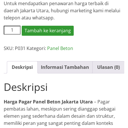
Untuk mendapatkan penawaran harga terbaik di
daerah Jakarta Utara, hubungi marketing kami melalui
telepon atau whatsapp.
Kuantitas
Tambah ke keranjang
Harga
Pagar
SKU:
P031
Kategori:
Panel Beton
Panel
Beton
Jakarta
Deskripsi
Informasi Tambahan
Ulasan (0)
Utara
Deskripsi
Harga Pagar Panel Beton Jakarta Utara
– Pagar
pembatas lahan, meskipun sering dianggap sebagai
elemen yang sederhana dalam desain dan struktur,
memiliki peran yang sangat penting dalam konteks