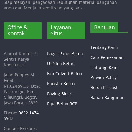
Siap melayani pengadaan kebutuhan material bangunan
anda dan Menjalin kemitraan yang baik.
Office &
Layanan
Bantuan
Kontak
Situs
Tentang Kami
Alamat Kantor PT
Pagar Panel Beton
Cara Pemesanan
Sentra Karya
U-Ditch Beton
Konstruksi
Hubungi Kami
Box Culvert Beton
Jalan Ponpes Al-
Privacy Policy
Fatah
Kanstin Beton
RT.02/RW.05, Desa
Beton Precast
Pasirangin, Kec.
Paving Block
Cileungsi, Bogor,
Bahan Bangunan
Jawa Barat 16820
Pipa Beton RCP
Phone:
0822 1474
5947
Contact Persons: