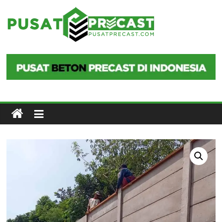
Skip
to
Pusat
content
Precast
Pusat
Beton
Precast
di
Indonesia