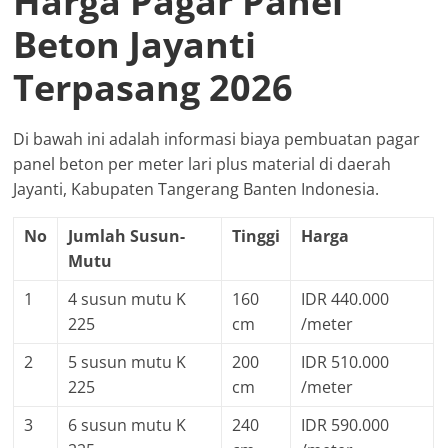
Harga Pagar Panel
Beton Jayanti
Terpasang 2026
Di bawah ini adalah informasi biaya pembuatan pagar
panel beton per meter lari plus material di daerah
Jayanti, Kabupaten Tangerang Banten Indonesia.
No
Jumlah Susun-
Tinggi
Harga
Mutu
1
4 susun mutu K
160
IDR 440.000
225
cm
/meter
2
5 susun mutu K
200
IDR 510.000
225
cm
/meter
3
6 susun mutu K
240
IDR 590.000