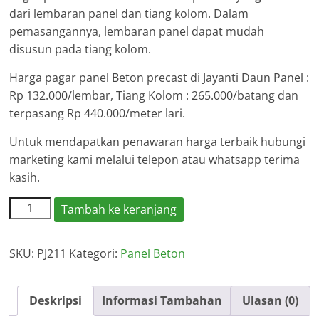
dari lembaran panel dan tiang kolom. Dalam
pemasangannya, lembaran panel dapat mudah
disusun pada tiang kolom.
Harga pagar panel Beton precast di Jayanti Daun Panel :
Rp 132.000/lembar, Tiang Kolom : 265.000/batang dan
terpasang Rp 440.000/meter lari.
Untuk mendapatkan penawaran harga terbaik hubungi
marketing kami melalui telepon atau whatsapp terima
kasih.
Kuantitas
Tambah ke keranjang
Harga
Pagar
SKU:
PJ211
Kategori:
Panel Beton
Panel
Beton
Jayanti
Deskripsi
Informasi Tambahan
Ulasan (0)