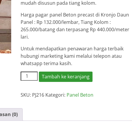
mudah disusun pada tiang kolom.
Harga pagar panel Beton precast di Kronjo Daun
Panel : Rp 132.000/lembar, Tiang Kolom :
265.000/batang dan terpasang Rp 440.000/meter
lari.
Untuk mendapatkan penawaran harga terbaik
hubungi marketing kami melalui telepon atau
whatsapp terima kasih.
Kuantitas
Tambah ke keranjang
Harga
Pagar
SKU:
PJ216
Kategori:
Panel Beton
Panel
Beton
Kronjo
asan (0)