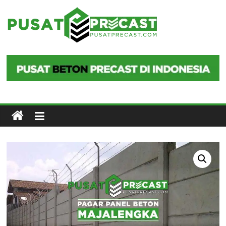
Skip
to
Pusat
content
Precast
Pusat
Beton
Precast
di
Indonesia