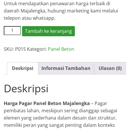
Untuk mendapatkan penawaran harga terbaik di
daerah Majalengka, hubungi marketing kami melalui
telepon atau whatsapp.
Kuantitas
Tambah ke keranjang
Harga
Pagar
SKU:
P015
Kategori:
Panel Beton
Panel
Beton
Majalengka
Deskripsi
Informasi Tambahan
Ulasan (0)
Deskripsi
Harga Pagar Panel Beton Majalengka
– Pagar
pembatas lahan, meskipun sering dianggap sebagai
elemen yang sederhana dalam desain dan struktur,
memiliki peran yang sangat penting dalam konteks