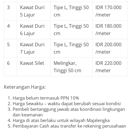
3
Kawat Duri
Tipe L, Tinggi 50
IDR 170.000
5 Lajur
cm
/meter
4
Kawat Duri
Tipe L, Tinggi 50
IDR 180.000
6 Lajur
cm
/meter
5
Kawat Duri
Tipe L, Tinggi 50
IDR 200.000
7 Lajur
cm
/meter
6
Kawat Silet
Melingkar,
IDR 220.000
Tinggi 50 cm
/meter
Keterangan Harga:
Harga belum termasuk PPN 10%
Harga Sewaktu – waktu dapat berubah sesuai kondisi
Pembeli bertanggung jawab atas koordinasi lingkungan
dan keamanan
Harga di atas berlaku untuk wilayah Majalengka
Pembayaran Cash atau transfer ke rekening perusahaan