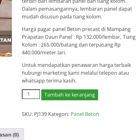
terdiri dari lembaran panel dan tiang kolom.
Dalam pemasangannya, lembaran panel dapat
mudah disusun pada tiang kolom.
Harga pagar panel Beton precast di Mampang
Prapatan Daun Panel : Rp 132.000/lembar, Tiang
Kolom : 265.000/batang dan terpasang Rp
440.000/meter lari.
Untuk mendapatkan penawaran harga terbaik
hubungi marketing kami melalui telepon atau
whatsapp terima kasih.
Kuantitas
Tambah ke keranjang
Harga
Pagar
SKU:
PJ139
Kategori:
Panel Beton
Panel
Beton
Mampang
asan (0)
Prapatan