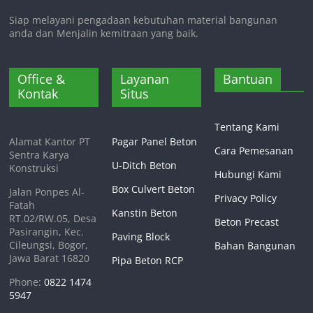
Siap melayani pengadaan kebutuhan material bangunan
anda dan Menjalin kemitraan yang baik.
Office &
Layanan
Bantuan
Kontak
Situs
Tentang Kami
Alamat Kantor PT
Pagar Panel Beton
Cara Pemesanan
Sentra Karya
U-Ditch Beton
Konstruksi
Hubungi Kami
Box Culvert Beton
Jalan Ponpes Al-
Privacy Policy
Fatah
Kanstin Beton
RT.02/RW.05, Desa
Beton Precast
Pasirangin, Kec.
Paving Block
Cileungsi, Bogor,
Bahan Bangunan
Jawa Barat 16820
Pipa Beton RCP
Phone:
0822 1474
5947