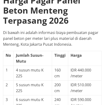
Harga Pagar Panel
Beton Menteng
Terpasang 2026
Di bawah ini adalah informasi biaya pembuatan pagar
panel beton per meter lari plus material di daerah
Menteng, Kota Jakarta Pusat Indonesia.
No
Jumlah Susun-
Tinggi
Harga
Mutu
1
4 susun mutu K
160
IDR 440.000
225
cm
/meter
2
5 susun mutu K
200
IDR 510.000
225
cm
/meter
3
6 susun mutu K
240
IDR 590.000