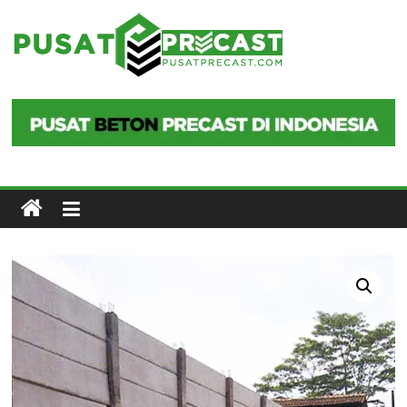
Skip
to
Pusat
content
Precast
Pusat
Beton
Precast
di
Indonesia