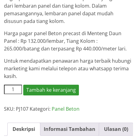
dari lembaran panel dan tiang kolom. Dalam
pemasangannya, lembaran panel dapat mudah
disusun pada tiang kolom.
Harga pagar panel Beton precast di Menteng Daun
Panel : Rp 132.000/lembar, Tiang Kolom :
265.000/batang dan terpasang Rp 440.000/meter lari.
Untuk mendapatkan penawaran harga terbaik hubungi
marketing kami melalui telepon atau whatsapp terima
kasih.
Kuantitas
Tambah ke keranjang
Harga
Pagar
SKU:
PJ107
Kategori:
Panel Beton
Panel
Beton
Menteng
Deskripsi
Informasi Tambahan
Ulasan (0)