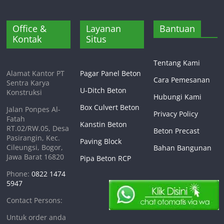
Office &
Layanan
Bantuan
Kontak
Situs
Tentang Kami
Alamat Kantor PT
Pagar Panel Beton
Cara Pemesanan
Sentra Karya
U-Ditch Beton
Konstruksi
Hubungi Kami
Box Culvert Beton
Jalan Ponpes Al-
Privacy Policy
Fatah
Kanstin Beton
RT.02/RW.05, Desa
Beton Precast
Pasirangin, Kec.
Paving Block
Cileungsi, Bogor,
Bahan Bangunan
Jawa Barat 16820
Pipa Beton RCP
Phone:
0822 1474
5947
Contact Persons:
Untuk order anda