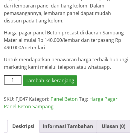
dari lembaran panel dan tiang kolom. Dalam
pemasangannya, lembaran panel dapat mudah
disusun pada tiang kolom.
Harga pagar panel Beton precast di daerah Sampang
Material mulai Rp 140.000/lembar dan terpasang Rp
490.000/meter lari.
Untuk mendapatkan penawaran harga terbaik hubungi
marketing kami melalui telepon atau whatsapp.
Kuantitas
Tambah ke keranjang
Harga
Pagar
SKU:
PJ047
Kategori:
Panel Beton
Tag:
Harga Pagar
Panel
Panel Beton Sampang
Beton
Sampang
Deskripsi
Informasi Tambahan
Ulasan (0)