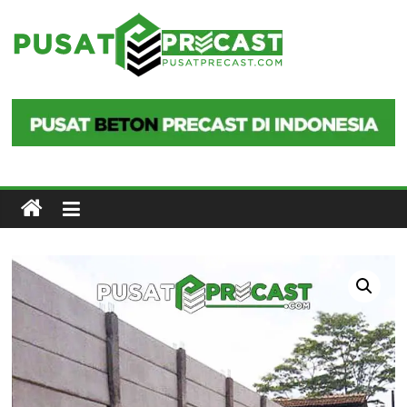
Skip
to
Pusat
content
Precast
Pusat
Beton
Precast
di
Indonesia