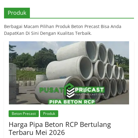
Produk
Berbagai Macam Pilihan Produk Beton Precast Bisa Anda
DapatKan Di Sini Dengan Kualitas Terbaik.
Beton Precast
Produk
Harga Pipa Beton RCP Bertulang
Terbaru Mei 2026