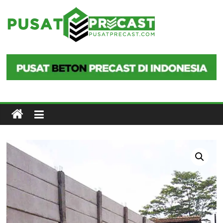
Skip
to
Pusat
content
Precast
Pusat
Beton
Precast
di
Indonesia