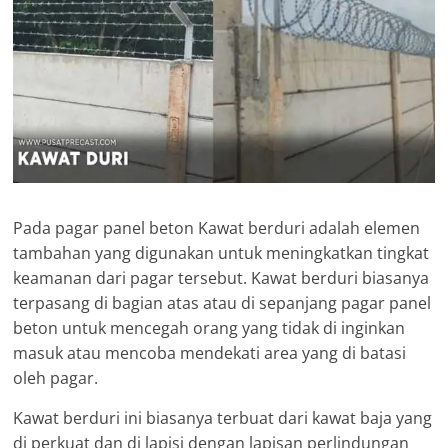
Pada pagar panel beton Kawat berduri adalah elemen
tambahan yang digunakan untuk meningkatkan tingkat
keamanan dari pagar tersebut. Kawat berduri biasanya
terpasang di bagian atas atau di sepanjang pagar panel
beton untuk mencegah orang yang tidak di inginkan
masuk atau mencoba mendekati area yang di batasi
oleh pagar.
Kawat berduri ini biasanya terbuat dari kawat baja yang
di perkuat dan di lapisi dengan lapisan perlindungan