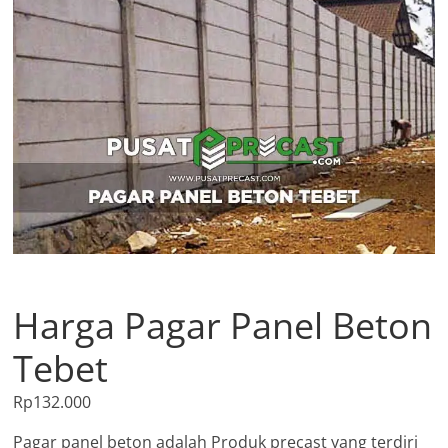
Harga Pagar Panel Beton
Tebet
Rp
132.000
Pagar panel beton adalah Produk precast yang terdiri