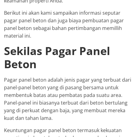
keamanan properti Anda.
Berikut ini akan kami sampaikan informasi seputar
pagar panel beton dan juga biaya pembuatan pagar
panel beton sebagai bahan pertimbangan memillih
material ini.
Sekilas Pagar Panel
Beton
Pagar panel beton adalah jenis pagar yang terbuat dari
panel-panel beton yang di pasang bersama untuk
membentuk batas atau pembatas pada suatu area.
Panel-panel ini biasanya terbuat dari beton bertulang
yang di perkuat dengan baja, yang membuat mereka
kuat dan tahan lama.
Keuntungan pagar panel beton termasuk kekuatan