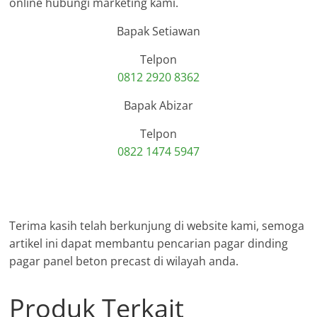
online hubungi marketing kami.
Bapak Setiawan
Telpon
0812 2920 8362
Bapak Abizar
Telpon
0822 1474 5947
Terima kasih telah berkunjung di website kami, semoga
artikel ini dapat membantu pencarian pagar dinding
pagar panel beton precast di wilayah anda.
Produk Terkait