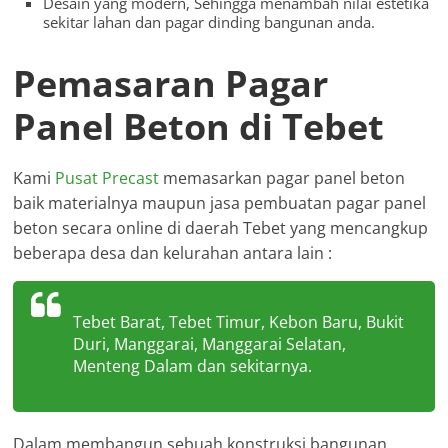
Desain yang modern, Sehingga menambah nilai estetika
sekitar lahan dan pagar dinding bangunan anda.
Pemasaran Pagar
Panel Beton di Tebet
Kami
Pusat Precast
memasarkan pagar panel beton
baik materialnya maupun jasa pembuatan pagar panel
beton secara online di daerah Tebet yang mencangkup
beberapa desa dan kelurahan antara lain :
Tebet Barat, Tebet Timur, Kebon Baru, Bukit
Duri, Manggarai, Manggarai Selatan,
Menteng Dalam dan sekitarnya.
Dalam membangun sebuah konstruksi bangunan