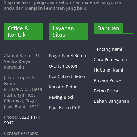
Siap melayani pengadaan kebutuhan material bangunan
anda dan Menjalin kemitraan yang baik.
Office &
Layanan
Bantuan
Kontak
Situs
Tentang Kami
Alamat Kantor PT
Pagar Panel Beton
Cara Pemesanan
Sentra Karya
U-Ditch Beton
Konstruksi
Hubungi Kami
Box Culvert Beton
Jalan Ponpes Al-
Privacy Policy
Fatah
Kanstin Beton
RT.02/RW.05, Desa
Beton Precast
Pasirangin, Kec.
Paving Block
Cileungsi, Bogor,
Bahan Bangunan
Jawa Barat 16820
Pipa Beton RCP
Phone:
0822 1474
5947
Contact Persons: