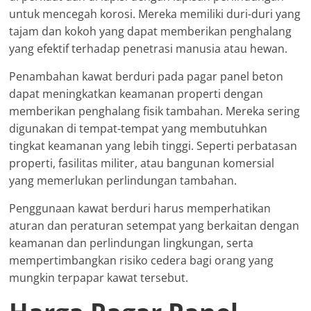
untuk mencegah korosi. Mereka memiliki duri-duri yang
tajam dan kokoh yang dapat memberikan penghalang
yang efektif terhadap penetrasi manusia atau hewan.
Penambahan kawat berduri pada pagar panel beton
dapat meningkatkan keamanan properti dengan
memberikan penghalang fisik tambahan. Mereka sering
digunakan di tempat-tempat yang membutuhkan
tingkat keamanan yang lebih tinggi. Seperti perbatasan
properti, fasilitas militer, atau bangunan komersial
yang memerlukan perlindungan tambahan.
Penggunaan kawat berduri harus memperhatikan
aturan dan peraturan setempat yang berkaitan dengan
keamanan dan perlindungan lingkungan, serta
mempertimbangkan risiko cedera bagi orang yang
mungkin terpapar kawat tersebut.