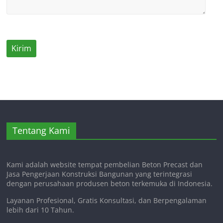
Tentang Kami
Kami adalah website tempat pembelian Beton Precast dan
Jasa Pengerjaan Konstruksi Bangunan yang terintegrasi
dengan perusahaan produsen beton terkemuka di Indonesia.
Layanan Profesional, Gratis Konsultasi, dan Berpengalaman
lebih dari 10 Tahun.