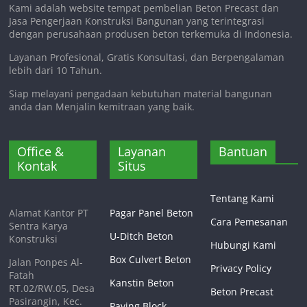
Kami adalah website tempat pembelian Beton Precast dan
Jasa Pengerjaan Konstruksi Bangunan yang terintegrasi
dengan perusahaan produsen beton terkemuka di Indonesia.
Layanan Profesional, Gratis Konsultasi, dan Berpengalaman
lebih dari 10 Tahun.
Siap melayani pengadaan kebutuhan material bangunan
anda dan Menjalin kemitraan yang baik.
Office &
Layanan
Bantuan
Kontak
Situs
Tentang Kami
Alamat Kantor PT
Pagar Panel Beton
Cara Pemesanan
Sentra Karya
U-Ditch Beton
Konstruksi
Hubungi Kami
Box Culvert Beton
Jalan Ponpes Al-
Privacy Policy
Fatah
Kanstin Beton
RT.02/RW.05, Desa
Beton Precast
Pasirangin, Kec.
Paving Block