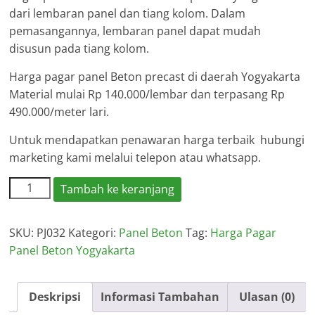
dari lembaran panel dan tiang kolom. Dalam
pemasangannya, lembaran panel dapat mudah
disusun pada tiang kolom.
Harga pagar panel Beton precast di daerah Yogyakarta
Material mulai Rp 140.000/lembar dan terpasang Rp
490.000/meter lari.
Untuk mendapatkan penawaran harga terbaik hubungi
marketing kami melalui telepon atau whatsapp.
Kuantitas
Tambah ke keranjang
Harga
Pagar
SKU:
PJ032
Kategori:
Panel Beton
Tag:
Harga Pagar
Panel
Panel Beton Yogyakarta
Beton
Yogyakarta
Deskripsi
Informasi Tambahan
Ulasan (0)