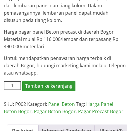
dari lembaran panel dan tiang kolom. Dalam
pemasangannya, lembaran panel dapat mudah
disusun pada tiang kolom.
Harga pagar panel Beton precast di daerah Bogor
Material mulai Rp 116.000/lembar dan terpasang Rp
490.000/meter lari.
Untuk mendapatkan penawaran harga terbaik di
daerah Bogor, hubungi marketing kami melalui telepon
atau whatsapp.
Kuantitas
Tambah ke keranjang
Harga
Pagar
SKU:
P002
Kategori:
Panel Beton
Tag:
Harga Panel
Panel
Beton Bogor
,
Pagar Beton Bogor
,
Pagar Precast Bogor
Beton
Bogor
Deskripsi
Informasi Tambahan
Ulasan (0)