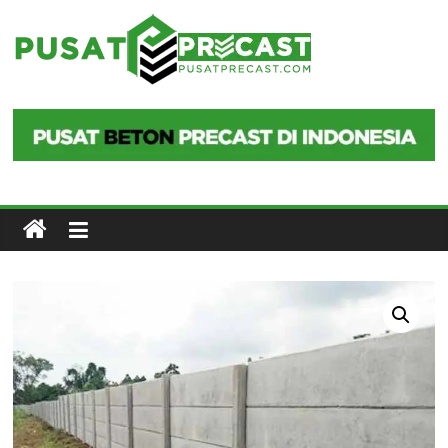
Skip
to
Pusat
content
Precast
Pusat
Beton
Precast
di
Indonesia