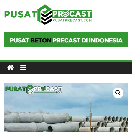
Skip
to
Pusat
content
Precast
Pusat
Beton
Precast
di
Indonesia