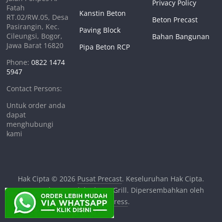
Privacy Policy
Fatah
Kanstin Beton
RT.02/RW.05, Desa
Beton Precast
Pasirangin, Kec.
Paving Block
Cileungsi, Bogor,
Bahan Bangunan
Jawa Barat 16820
Pipa Beton RCP
Phone:
0822 1474
5947
Contact Persons:
Untuk order anda
dapat
menghubungi
kami
Hak Cipta © 2026
Pusat Precast
. Keseluruhan Hak Cipta.
Tema:
ColorMag
oleh ThemeGrill. Dipersembahkan oleh
WordPress
.