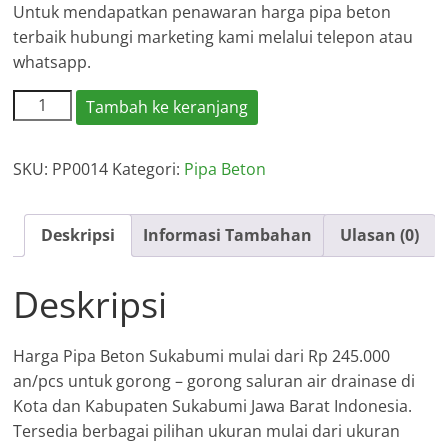
Untuk mendapatkan penawaran harga pipa beton
terbaik hubungi marketing kami melalui telepon atau
whatsapp.
Kuantitas
Tambah ke keranjang
Harga
Pipa
SKU:
PP0014
Kategori:
Pipa Beton
Beton
Sukabumi
Deskripsi
Informasi Tambahan
Ulasan (0)
Deskripsi
Harga Pipa Beton Sukabumi mulai dari Rp 245.000
an/pcs untuk gorong – gorong saluran air drainase di
Kota dan Kabupaten Sukabumi Jawa Barat Indonesia.
Tersedia berbagai pilihan ukuran mulai dari ukuran