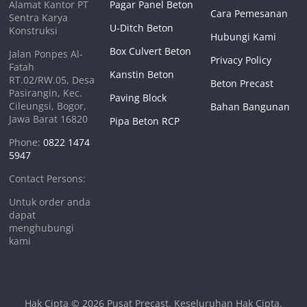
Alamat Kantor PT
Pagar Panel Beton
Cara Pemesanan
Sentra Karya
U-Ditch Beton
Konstruksi
Hubungi Kami
Box Culvert Beton
Jalan Ponpes Al-
Privacy Policy
Fatah
Kanstin Beton
RT.02/RW.05, Desa
Beton Precast
Pasirangin, Kec.
Paving Block
Cileungsi, Bogor,
Bahan Bangunan
Jawa Barat 16820
Pipa Beton RCP
Phone:
0822 1474
5947
Contact Persons:
Untuk order anda
dapat
menghubungi
kami
Hak Cipta © 2026
Pusat Precast
. Keseluruhan Hak Cipta.