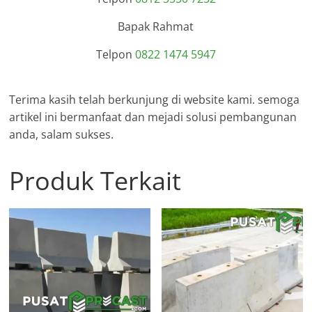
Bapak Rahmat
Telpon
0822 1474 5947
Terima kasih telah berkunjung di website kami. semoga
artikel ini bermanfaat dan mejadi solusi pembangunan
anda, salam sukses.
Produk Terkait