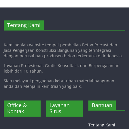
Tentang Kami
Kami adalah website tempat pembelian Beton Precast dan
Jasa Pengerjaan Konstruksi Bangunan yang terintegrasi
dengan perusahaan produsen beton terkemuka di Indonesia.
Layanan Profesional, Gratis Konsultasi, dan Berpengalaman
lebih dari 10 Tahun.
Siap melayani pengadaan kebutuhan material bangunan
anda dan Menjalin kemitraan yang baik.
Office &
Layanan
Bantuan
Kontak
Situs
Tentang Kami