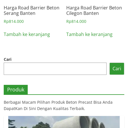
Harga Road Barrier Beton
Harga Road Barrier Beton
Serang Banten
Cilegon Banten
Rp
814.000
Rp
814.000
Tambah ke keranjang
Tambah ke keranjang
Cari
Cari
Produk
Berbagai Macam Pilihan Produk Beton Precast Bisa Anda
DapatKan Di Sini Dengan Kualitas Terbaik.