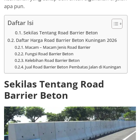
apa pun.
Daftar Isi
Sekilas Tentang Road Barrier Beton
Daftar Harga Road Barrier Beton Kuningan 2026
Macam – Macam Jenis Road Barrier
Fungsi Road Barrier Beton
Kelebihan Road Barrier Beton
Jual Road Barrier Beton Pembatas Jalan di Kuningan
Sekilas Tentang Road
Barrier Beton