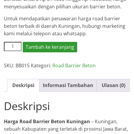
menyesuaikan dengan pilihan ukuran barrier beton.
Untuk mendapatkan penawaran harga road barrier
beton terbaik di daerah Kuningan, hubungi marketing
kami melalui telepon atau whatsapp.
Kuantitas
Tambah ke keranjang
Harga
Road
SKU:
BB015
Kategori:
Road Barrier Beton
Barrier
Beton
Kuningan
Deskripsi
Informasi Tambahan
Ulasan (0)
Deskripsi
Harga Road Barrier Beton Kuningan
– Kuningan,
sebuah Kabupaten yang terletak di provinsi Jawa Barat,