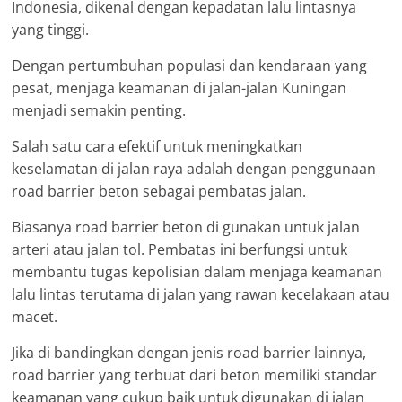
Indonesia, dikenal dengan kepadatan lalu lintasnya
yang tinggi.
Dengan pertumbuhan populasi dan kendaraan yang
pesat, menjaga keamanan di jalan-jalan Kuningan
menjadi semakin penting.
Salah satu cara efektif untuk meningkatkan
keselamatan di jalan raya adalah dengan penggunaan
road barrier beton sebagai pembatas jalan.
Biasanya road barrier beton di gunakan untuk jalan
arteri atau jalan tol. Pembatas ini berfungsi untuk
membantu tugas kepolisian dalam menjaga keamanan
lalu lintas terutama di jalan yang rawan kecelakaan atau
macet.
Jika di bandingkan dengan jenis road barrier lainnya,
road barrier yang terbuat dari beton memiliki standar
keamanan yang cukup baik untuk digunakan di jalan