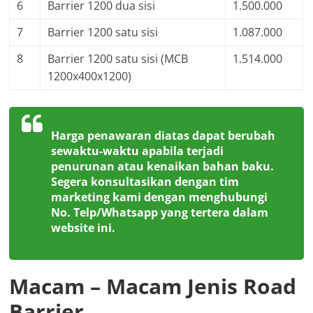
6
Barrier 1200 dua sisi
1.500.000
7
Barrier 1200 satu sisi
1.087.000
8
Barrier 1200 satu sisi (MCB
1.514.000
1200x400x1200)
Harga penawaran diatas dapat berubah
sewaktu-waktu apabila terjadi
penurunan atau kenaikan bahan baku.
Segera konsultasikan dengan tim
marketing kami dengan menghubungi
No. Telp/Whatsapp yang tertera dalam
website ini.
Macam – Macam Jenis Road
Barrier