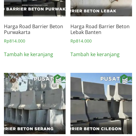
Harga Road Barrier Beton
Harga Road Barrier Beton
Purwakarta
Lebak Banten
Rp
814.000
Rp
814.000
Tambah ke keranjang
Tambah ke keranjang