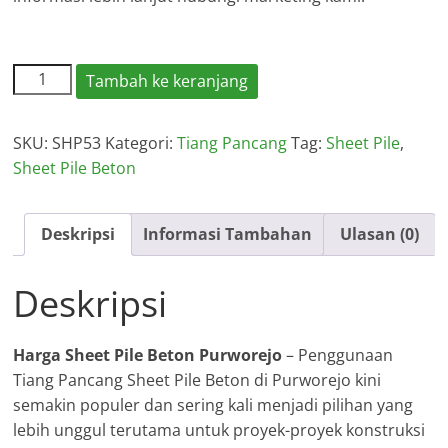
Kuantitas
Tambah ke keranjang
Harga
Sheet
SKU:
SHP53
Kategori:
Tiang Pancang
Tag:
Sheet Pile
,
Pile
Sheet Pile Beton
Beton
Purworejo
2026
Deskripsi
Informasi Tambahan
Ulasan (0)
Deskripsi
Harga Sheet Pile Beton Purworejo
– Penggunaan
Tiang Pancang Sheet Pile Beton di Purworejo kini
semakin populer dan sering kali menjadi pilihan yang
lebih unggul terutama untuk proyek-proyek konstruksi