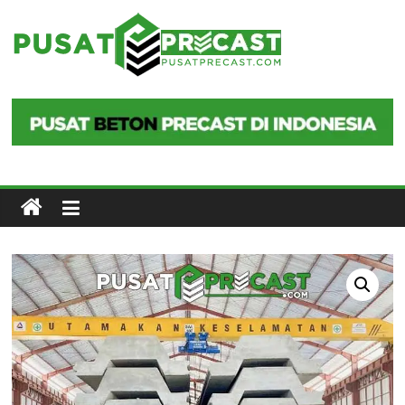
Skip
to
Pusat
content
Precast
Pusat
Beton
Precast
di
Indonesia