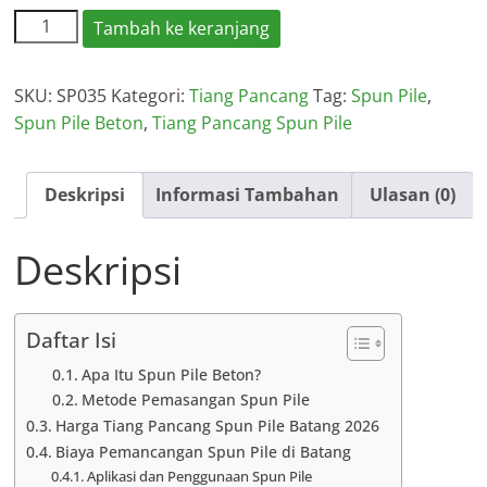
Kuantitas
Tambah ke keranjang
Harga
Spun
SKU:
SP035
Kategori:
Tiang Pancang
Tag:
Spun Pile
,
Pile
Spun Pile Beton
,
Tiang Pancang Spun Pile
Batang
Per
Meter
Deskripsi
Informasi Tambahan
Ulasan (0)
2026
Deskripsi
Daftar Isi
Apa Itu Spun Pile Beton?
Metode Pemasangan Spun Pile
Harga Tiang Pancang Spun Pile Batang 2026
Biaya Pemancangan Spun Pile di Batang
Aplikasi dan Penggunaan Spun Pile