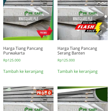
Harga Tiang Pancang
Harga Tiang Pancang
Purwakarta
Serang Banten
Rp
125.000
Rp
125.000
Tambah ke keranjang
Tambah ke keranjang