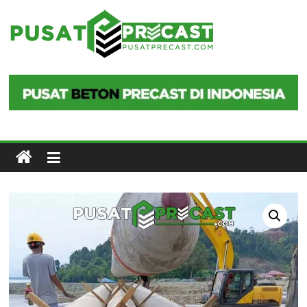
Skip
to
Pusat
content
Precast
Pusat
Beton
Precast
di
Indonesia