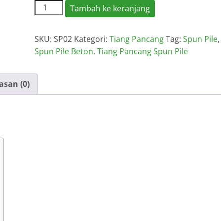
Kuantitas
Tambah ke keranjang
Harga
Spun
SKU:
SP02
Kategori:
Tiang Pancang
Tag:
Spun Pile
,
Pile
Spun Pile Beton
,
Tiang Pancang Spun Pile
Bekasi
Per
Meter
asan (0)
2026