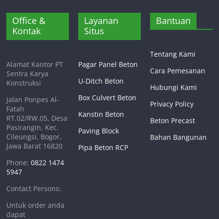
Office &
Layanan
Bantuan
Kontak
Situs
Tentang Kami
Alamat Kantor PT
Pagar Panel Beton
Cara Pemesanan
Sentra Karya
U-Ditch Beton
Konstruksi
Hubungi Kami
Box Culvert Beton
Jalan Ponpes Al-
Privacy Policy
Fatah
Kanstin Beton
RT.02/RW.05, Desa
Beton Precast
Pasirangin, Kec.
Paving Block
Cileungsi, Bogor,
Bahan Bangunan
Jawa Barat 16820
Pipa Beton RCP
Phone:
0822 1474
5947
Contact Persons:
Untuk order anda
dapat