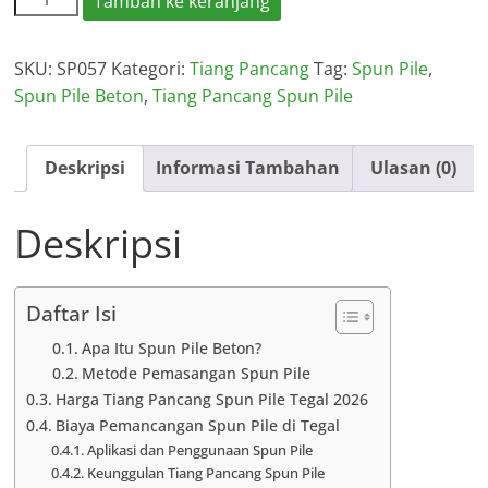
Tambah ke keranjang
Harga
Spun
SKU:
SP057
Kategori:
Tiang Pancang
Tag:
Spun Pile
,
Pile
Spun Pile Beton
,
Tiang Pancang Spun Pile
Tegal
Per
Meter
Deskripsi
Informasi Tambahan
Ulasan (0)
2026
Deskripsi
Daftar Isi
Apa Itu Spun Pile Beton?
Metode Pemasangan Spun Pile
Harga Tiang Pancang Spun Pile Tegal 2026
Biaya Pemancangan Spun Pile di Tegal
Aplikasi dan Penggunaan Spun Pile
Keunggulan Tiang Pancang Spun Pile