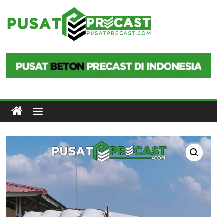
Skip
to
Pusat
content
Precast
Pusat
Beton
Precast
di
Indonesia