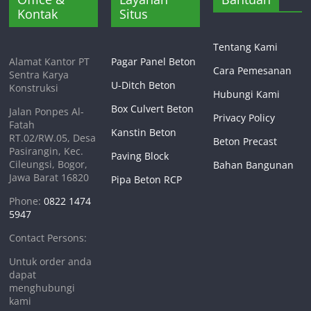
Kontak
Situs
Tentang Kami
Alamat Kantor PT
Pagar Panel Beton
Cara Pemesanan
Sentra Karya
U-Ditch Beton
Konstruksi
Hubungi Kami
Box Culvert Beton
Jalan Ponpes Al-
Privacy Policy
Fatah
Kanstin Beton
RT.02/RW.05, Desa
Beton Precast
Pasirangin, Kec.
Paving Block
Cileungsi, Bogor,
Bahan Bangunan
Jawa Barat 16820
Pipa Beton RCP
Phone:
0822 1474
5947
Contact Persons:
Untuk order anda
dapat
menghubungi
kami