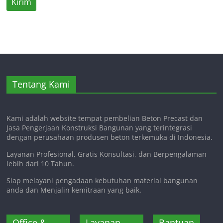
Tentang Kami
Kami adalah website tempat pembelian Beton Precast dan
Jasa Pengerjaan Konstruksi Bangunan yang terintegrasi
dengan perusahaan produsen beton terkemuka di Indonesia.
Layanan Profesional, Gratis Konsultasi, dan Berpengalaman
lebih dari 10 Tahun.
Siap melayani pengadaan kebutuhan material bangunan
anda dan Menjalin kemitraan yang baik.
Office &
Layanan
Bantuan