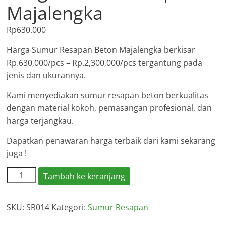
Majalengka
Rp
630.000
Harga Sumur Resapan Beton Majalengka berkisar
Rp.630,000/pcs – Rp.2,300,000/pcs tergantung pada
jenis dan ukurannya.
Kami menyediakan sumur resapan beton berkualitas
dengan material kokoh, pemasangan profesional, dan
harga terjangkau.
Dapatkan penawaran harga terbaik dari kami sekarang
juga !
Kuantitas
Tambah ke keranjang
Harga
Sumur
SKU:
SR014
Kategori:
Sumur Resapan
Resapan
Majalengka