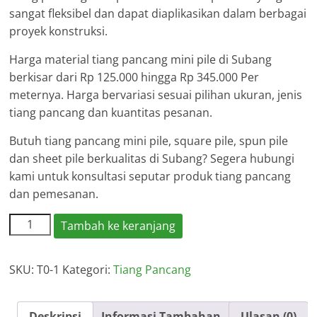
sangat fleksibel dan dapat diaplikasikan dalam berbagai
proyek konstruksi.
Harga material tiang pancang mini pile di Subang
berkisar dari Rp 125.000 hingga Rp 345.000 Per
meternya. Harga bervariasi sesuai pilihan ukuran, jenis
tiang pancang dan kuantitas pesanan.
Butuh tiang pancang mini pile, square pile, spun pile
dan sheet pile berkualitas di Subang? Segera hubungi
kami untuk konsultasi seputar produk tiang pancang
dan pemesanan.
Kuantitas
Tambah ke keranjang
Harga
Tiang
SKU:
T0-1
Kategori:
Tiang Pancang
Pancang
Subang
Deskripsi
Informasi Tambahan
Ulasan (0)