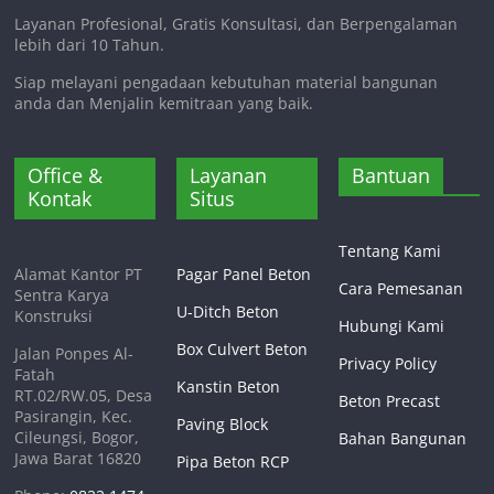
Layanan Profesional, Gratis Konsultasi, dan Berpengalaman
lebih dari 10 Tahun.
Siap melayani pengadaan kebutuhan material bangunan
anda dan Menjalin kemitraan yang baik.
Office &
Layanan
Bantuan
Kontak
Situs
Tentang Kami
Alamat Kantor PT
Pagar Panel Beton
Cara Pemesanan
Sentra Karya
U-Ditch Beton
Konstruksi
Hubungi Kami
Box Culvert Beton
Jalan Ponpes Al-
Privacy Policy
Fatah
Kanstin Beton
RT.02/RW.05, Desa
Beton Precast
Pasirangin, Kec.
Paving Block
Cileungsi, Bogor,
Bahan Bangunan
Jawa Barat 16820
Pipa Beton RCP