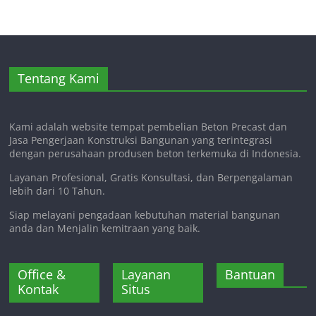
Tentang Kami
Kami adalah website tempat pembelian Beton Precast dan
Jasa Pengerjaan Konstruksi Bangunan yang terintegrasi
dengan perusahaan produsen beton terkemuka di Indonesia.
Layanan Profesional, Gratis Konsultasi, dan Berpengalaman
lebih dari 10 Tahun.
Siap melayani pengadaan kebutuhan material bangunan
anda dan Menjalin kemitraan yang baik.
Office &
Layanan
Bantuan
Kontak
Situs