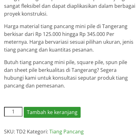
sangat fleksibel dan dapat diaplikasikan dalam berbagai
proyek konstruksi.
Harga material tiang pancang mini pile di Tangerang
berkisar dari Rp 125.000 hingga Rp 345.000 Per
meternya. Harga bervariasi sesuai pilihan ukuran, jenis
tiang pancang dan kuantitas pesanan.
Butuh tiang pancang mini pile, square pile, spun pile
dan sheet pile berkualitas di Tangerang? Segera
hubungi kami untuk konsultasi seputar produk tiang
pancang dan pemesanan.
Kuantitas
Tambah ke keranjang
Harga
Tiang
SKU:
TD2
Kategori:
Tiang Pancang
Pancang