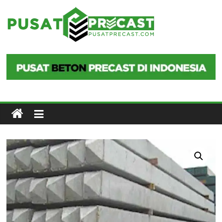
Skip
to
Pusat
content
Precast
Pusat
Beton
Precast
di
Indonesia