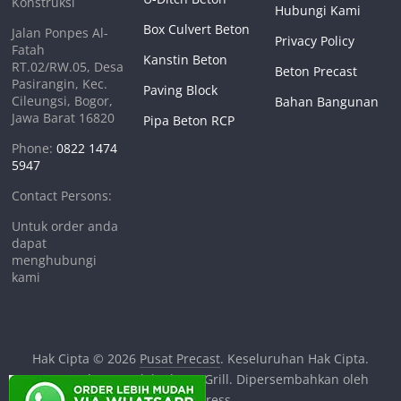
Konstruksi
Hubungi Kami
Box Culvert Beton
Jalan Ponpes Al-
Privacy Policy
Fatah
Kanstin Beton
RT.02/RW.05, Desa
Beton Precast
Pasirangin, Kec.
Paving Block
Cileungsi, Bogor,
Bahan Bangunan
Jawa Barat 16820
Pipa Beton RCP
Phone:
0822 1474
5947
Contact Persons:
Untuk order anda
dapat
menghubungi
kami
Hak Cipta © 2026
Pusat Precast
. Keseluruhan Hak Cipta.
Tema:
ColorMag
oleh ThemeGrill. Dipersembahkan oleh
WordPress
.