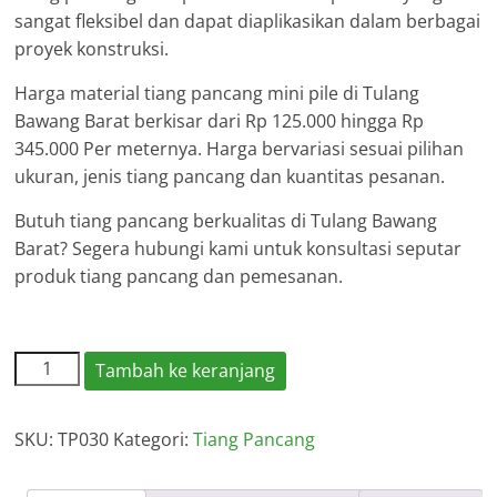
sangat fleksibel dan dapat diaplikasikan dalam berbagai
proyek konstruksi.
Harga material tiang pancang mini pile di Tulang
Bawang Barat berkisar dari Rp 125.000 hingga Rp
345.000 Per meternya. Harga bervariasi sesuai pilihan
ukuran, jenis tiang pancang dan kuantitas pesanan.
Butuh tiang pancang berkualitas di Tulang Bawang
Barat? Segera hubungi kami untuk konsultasi seputar
produk tiang pancang dan pemesanan.
Kuantitas
Tambah ke keranjang
Harga
Tiang
SKU:
TP030
Kategori:
Tiang Pancang
Pancang
Tulang