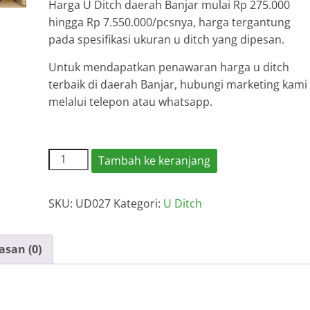
Harga U Ditch daerah Banjar mulai Rp 275.000
hingga Rp 7.550.000/pcsnya, harga tergantung
pada spesifikasi ukuran u ditch yang dipesan.
Untuk mendapatkan penawaran harga u ditch
terbaik di daerah Banjar, hubungi marketing kami
melalui telepon atau whatsapp.
Kuantitas
Tambah ke keranjang
Harga
U
SKU:
UD027
Kategori:
U Ditch
Ditch
Banjar
asan (0)