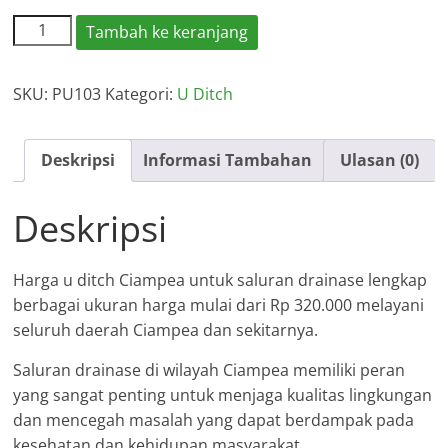
Kuantitas
Tambah ke keranjang
Harga
U
SKU:
PU103
Kategori:
U Ditch
Ditch
Ciampea
2026
Deskripsi
Informasi Tambahan
Ulasan (0)
Deskripsi
Harga u ditch Ciampea untuk saluran drainase lengkap
berbagai ukuran harga mulai dari Rp 320.000 melayani
seluruh daerah Ciampea dan sekitarnya.
Saluran drainase di wilayah Ciampea memiliki peran
yang sangat penting untuk menjaga kualitas lingkungan
dan mencegah masalah yang dapat berdampak pada
kesehatan dan kehidupan masyarakat.