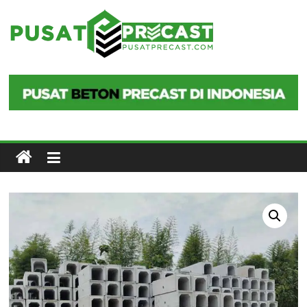
Skip
to
Pusat
content
Precast
Pusat
Beton
Precast
di
Indonesia