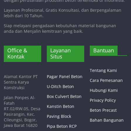
dengan perusahaan produsen beton terkemuka di Indonesia.
Layanan Profesional, Gratis Konsultasi, dan Berpengalaman
lebih dari 10 Tahun.
Siap melayani pengadaan kebutuhan material bangunan
anda dan Menjalin kemitraan yang baik.
Office &
Layanan
Bantuan
Kontak
Situs
Tentang Kami
Alamat Kantor PT
Pagar Panel Beton
Cara Pemesanan
Sentra Karya
U-Ditch Beton
Konstruksi
Hubungi Kami
Box Culvert Beton
Jalan Ponpes Al-
Privacy Policy
Fatah
Kanstin Beton
RT.02/RW.05, Desa
Beton Precast
Pasirangin, Kec.
Paving Block
Cileungsi, Bogor,
Bahan Bangunan
Jawa Barat 16820
Pipa Beton RCP