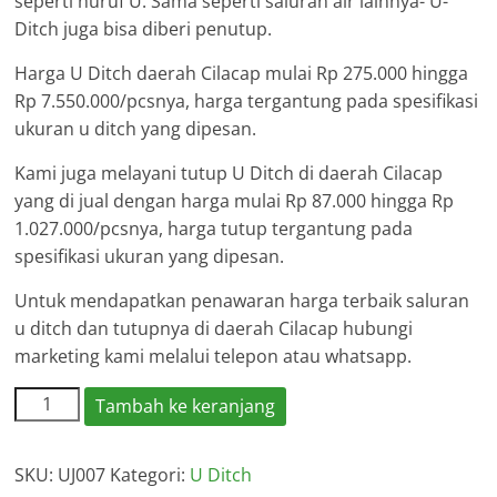
seperti huruf U. Sama seperti saluran air lainnya- U-
Ditch juga bisa diberi penutup.
Harga U Ditch daerah Cilacap mulai Rp 275.000 hingga
Rp 7.550.000/pcsnya, harga tergantung pada spesifikasi
ukuran u ditch yang dipesan.
Kami juga melayani tutup U Ditch di daerah Cilacap
yang di jual dengan harga mulai Rp 87.000 hingga Rp
1.027.000/pcsnya, harga tutup tergantung pada
spesifikasi ukuran yang dipesan.
Untuk mendapatkan penawaran harga terbaik saluran
u ditch dan tutupnya di daerah Cilacap hubungi
marketing kami melalui telepon atau whatsapp.
Kuantitas
Tambah ke keranjang
Harga
U
SKU:
UJ007
Kategori:
U Ditch
Ditch