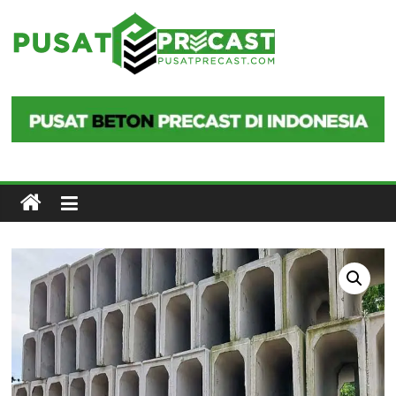
Skip
to
Pusat
content
Precast
Pusat
Beton
Precast
di
Indonesia