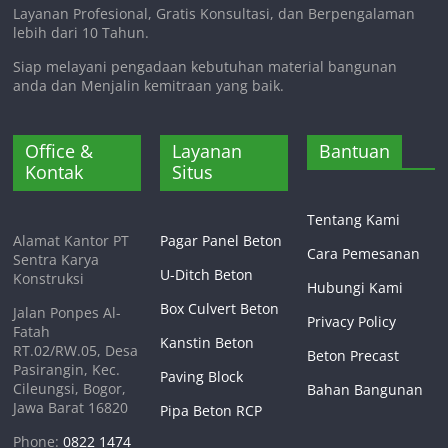
Layanan Profesional, Gratis Konsultasi, dan Berpengalaman
lebih dari 10 Tahun.
Siap melayani pengadaan kebutuhan material bangunan
anda dan Menjalin kemitraan yang baik.
Office &
Layanan
Bantuan
Kontak
Situs
Tentang Kami
Alamat Kantor PT
Pagar Panel Beton
Cara Pemesanan
Sentra Karya
U-Ditch Beton
Konstruksi
Hubungi Kami
Box Culvert Beton
Jalan Ponpes Al-
Privacy Policy
Fatah
Kanstin Beton
RT.02/RW.05, Desa
Beton Precast
Pasirangin, Kec.
Paving Block
Cileungsi, Bogor,
Bahan Bangunan
Jawa Barat 16820
Pipa Beton RCP
Phone:
0822 1474