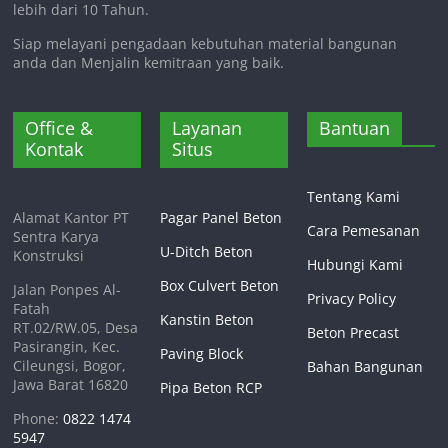
lebih dari 10 Tahun.
Siap melayani pengadaan kebutuhan material bangunan
anda dan Menjalin kemitraan yang baik.
Office &
Layanan
Bantuan
Kontak
Situs
Tentang Kami
Alamat Kantor PT
Pagar Panel Beton
Cara Pemesanan
Sentra Karya
U-Ditch Beton
Konstruksi
Hubungi Kami
Box Culvert Beton
Jalan Ponpes Al-
Privacy Policy
Fatah
Kanstin Beton
RT.02/RW.05, Desa
Beton Precast
Pasirangin, Kec.
Paving Block
Cileungsi, Bogor,
Bahan Bangunan
Jawa Barat 16820
Pipa Beton RCP
Phone:
0822 1474
5947