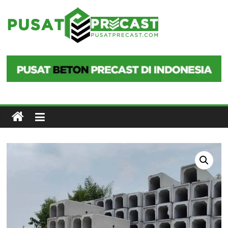
Skip
to
Pusat
content
Precast
Pusat
Beton
Precast
di
Indonesia