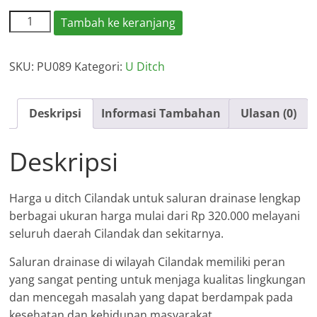
Kuantitas
Tambah ke keranjang
Harga
U
SKU:
PU089
Kategori:
U Ditch
Ditch
Cilandak
2026
Deskripsi
Informasi Tambahan
Ulasan (0)
Deskripsi
Harga u ditch Cilandak untuk saluran drainase lengkap
berbagai ukuran harga mulai dari Rp 320.000 melayani
seluruh daerah Cilandak dan sekitarnya.
Saluran drainase di wilayah Cilandak memiliki peran
yang sangat penting untuk menjaga kualitas lingkungan
dan mencegah masalah yang dapat berdampak pada
kesehatan dan kehidupan masyarakat.