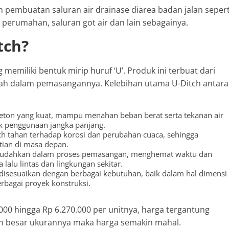
am pembuatan saluran air drainase diarea badan jalan sepert
an perumahan, saluran got air dan lain sebagainya.
tch?
g memiliki bentuk mirip huruf ‘U’. Produk ini terbuat dari
dah dalam pemasangannya. Kelebihan utama U-Ditch antara
beton yang kuat, mampu menahan beban berat serta tekanan air
uk penggunaan jangka panjang.
h tahan terhadap korosi dan perubahan cuaca, sehingga
ian di masa depan.
udahkan dalam proses pemasangan, menghemat waktu dan
lalu lintas dan lingkungan sekitar.
disesuaikan dengan berbagai kebutuhan, baik dalam hal dimensi
rbagai proyek konstruksi.
000 hingga Rp 6.270.000 per unitnya, harga tergantung
in besar ukurannya maka harga semakin mahal.