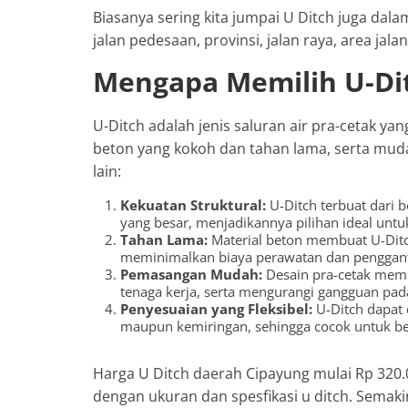
Biasanya sering kita jumpai U Ditch juga dal
jalan pedesaan, provinsi, jalan raya, area jal
Mengapa Memilih U-Di
U-Ditch adalah jenis saluran air pra-cetak yan
beton yang kokoh dan tahan lama, serta mu
lain:
Kekuatan Struktural:
U-Ditch terbuat dari 
yang besar, menjadikannya pilihan ideal unt
Tahan Lama:
Material beton membuat U-Ditc
meminimalkan biaya perawatan dan penggant
Pemasangan Mudah:
Desain pra-cetak mem
tenaga kerja, serta mengurangi gangguan pada 
Penyesuaian yang Fleksibel:
U-Ditch dapat 
maupun kemiringan, sehingga cocok untuk be
Harga U Ditch daerah Cipayung mulai Rp 320.
dengan ukuran dan spesfikasi u ditch. Semak