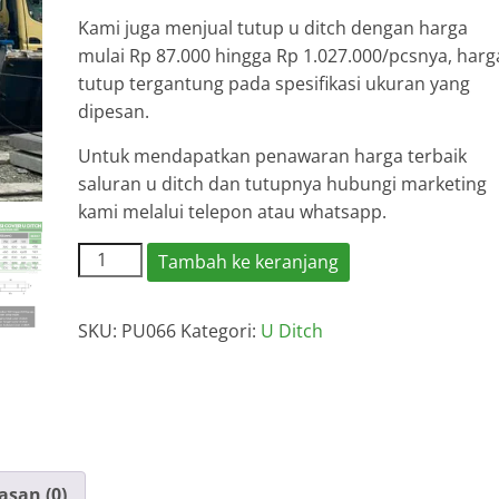
Kami juga menjual tutup u ditch dengan harga
mulai Rp 87.000 hingga Rp 1.027.000/pcsnya, harg
tutup tergantung pada spesifikasi ukuran yang
dipesan.
Untuk mendapatkan penawaran harga terbaik
saluran u ditch dan tutupnya hubungi marketing
kami melalui telepon atau whatsapp.
Kuantitas
Tambah ke keranjang
Harga
U
SKU:
PU066
Kategori:
U Ditch
Ditch
Cipayung
2026
asan (0)