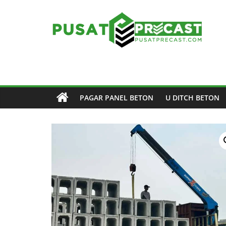
Skip
to
content
Pusat
Precast
Pusat
PAGAR PANEL BETON
U DITCH BETON
Beton
Precast
di
Indonesia