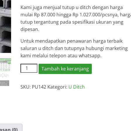
Kami juga menjual tutup u ditch dengan harga
mulai Rp 87.000 hingga Rp 1.027.000/pcsnya, harg
tutup tergantung pada spesifikasi ukuran yang
dipesan.
Untuk mendapatkan penawaran harga terbaik
saluran u ditch dan tutupnya hubungi marketing
kami melalui telepon atau whatsapp.
Kuantitas
Tambah ke keranjang
Harga
U
SKU:
PU142
Kategori:
U Ditch
Ditch
Cisoka
2026
asan (0)