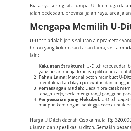
Biasanya sering kita jumpai U Ditch juga dal
jalan pedesaan, provinsi, jalan raya, area jal
Mengapa Memilih U-Di
U-Ditch adalah jenis saluran air pra-cetak yan
beton yang kokoh dan tahan lama, serta mu
lain:
Kekuatan Struktural:
U-Ditch terbuat dari 
yang besar, menjadikannya pilihan ideal unt
Tahan Lama:
Material beton membuat U-Ditc
meminimalkan biaya perawatan dan penggant
Pemasangan Mudah:
Desain pra-cetak mem
tenaga kerja, serta mengurangi gangguan pada 
Penyesuaian yang Fleksibel:
U-Ditch dapat 
maupun kemiringan, sehingga cocok untuk be
Harga U Ditch daerah Cisoka mulai Rp 320.00
ukuran dan spesfikasi u ditch. Semakin besa