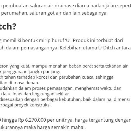
am pembuatan saluran air drainase diarea badan jalan sepert
an perumahan, saluran got air dan lain sebagainya.
tch?
g memiliki bentuk mirip huruf ‘U’. Produk ini terbuat dari
dah dalam pemasangannya. Kelebihan utama U-Ditch antara
beton yang kuat, mampu menahan beban berat serta tekanan air
uk penggunaan jangka panjang.
h tahan terhadap korosi dan perubahan cuaca, sehingga
ian di masa depan.
udahkan dalam proses pemasangan, menghemat waktu dan
lalu lintas dan lingkungan sekitar.
disesuaikan dengan berbagai kebutuhan, baik dalam hal dimensi
rbagai proyek konstruksi.
0 hingga Rp 6.270.000 per unitnya, harga tergantung denga
r ukurannya maka harga semakin mahal.