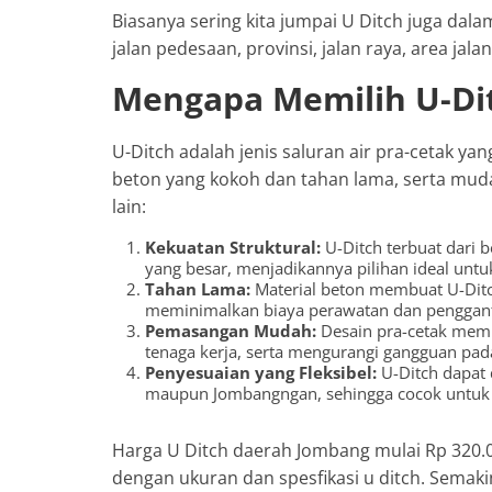
Biasanya sering kita jumpai U Ditch juga dal
jalan pedesaan, provinsi, jalan raya, area jal
Mengapa Memilih U-Di
U-Ditch adalah jenis saluran air pra-cetak yan
beton yang kokoh dan tahan lama, serta mu
lain:
Kekuatan Struktural:
U-Ditch terbuat dari 
yang besar, menjadikannya pilihan ideal unt
Tahan Lama:
Material beton membuat U-Ditc
meminimalkan biaya perawatan dan penggant
Pemasangan Mudah:
Desain pra-cetak mem
tenaga kerja, serta mengurangi gangguan pada 
Penyesuaian yang Fleksibel:
U-Ditch dapat 
maupun Jombangngan, sehingga cocok untuk b
Harga U Ditch daerah Jombang mulai Rp 320.0
dengan ukuran dan spesfikasi u ditch. Semak