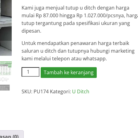
Kami juga menjual tutup u ditch dengan harga
mulai Rp 87.000 hingga Rp 1.027.000/pcsnya, harg
tutup tergantung pada spesifikasi ukuran yang
dipesan.
Untuk mendapatkan penawaran harga terbaik
saluran u ditch dan tutupnya hubungi marketing
kami melalui telepon atau whatsapp.
Kuantitas
Tambah ke keranjang
Harga
U
SKU:
PU174
Kategori:
U Ditch
Ditch
Jombang
2026
asan (0)