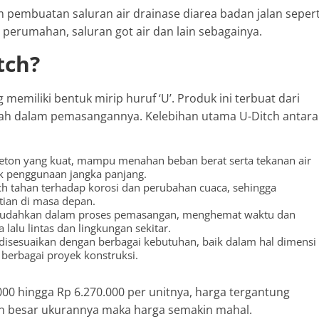
am pembuatan saluran air drainase diarea badan jalan sepert
an perumahan, saluran got air dan lain sebagainya.
tch?
g memiliki bentuk mirip huruf ‘U’. Produk ini terbuat dari
dah dalam pemasangannya. Kelebihan utama U-Ditch antara
beton yang kuat, mampu menahan beban berat serta tekanan air
uk penggunaan jangka panjang.
h tahan terhadap korosi dan perubahan cuaca, sehingga
ian di masa depan.
udahkan dalam proses pemasangan, menghemat waktu dan
lalu lintas dan lingkungan sekitar.
disesuaikan dengan berbagai kebutuhan, baik dalam hal dimensi
erbagai proyek konstruksi.
00 hingga Rp 6.270.000 per unitnya, harga tergantung
in besar ukurannya maka harga semakin mahal.