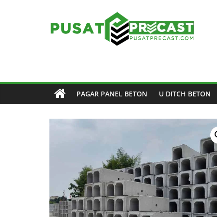
Skip
to
content
Pusat
Precast
Pusat
PAGAR PANEL BETON
U DITCH BETON
Beton
Precast
di
Indonesia