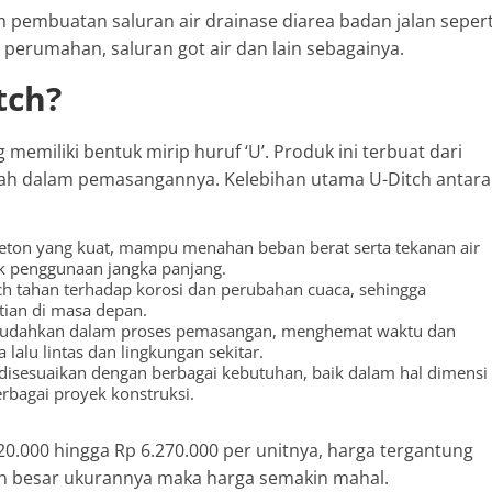
am pembuatan saluran air drainase diarea badan jalan sepert
an perumahan, saluran got air dan lain sebagainya.
tch?
g memiliki bentuk mirip huruf ‘U’. Produk ini terbuat dari
dah dalam pemasangannya. Kelebihan utama U-Ditch antara
beton yang kuat, mampu menahan beban berat serta tekanan air
uk penggunaan jangka panjang.
h tahan terhadap korosi dan perubahan cuaca, sehingga
ian di masa depan.
udahkan dalam proses pemasangan, menghemat waktu dan
lalu lintas dan lingkungan sekitar.
disesuaikan dengan berbagai kebutuhan, baik dalam hal dimensi
rbagai proyek konstruksi.
.000 hingga Rp 6.270.000 per unitnya, harga tergantung
in besar ukurannya maka harga semakin mahal.