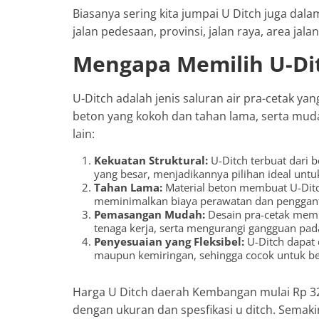
Biasanya sering kita jumpai U Ditch juga dal
jalan pedesaan, provinsi, jalan raya, area jal
Mengapa Memilih U-Di
U-Ditch adalah jenis saluran air pra-cetak yan
beton yang kokoh dan tahan lama, serta mu
lain:
Kekuatan Struktural:
U-Ditch terbuat dari 
yang besar, menjadikannya pilihan ideal unt
Tahan Lama:
Material beton membuat U-Ditc
meminimalkan biaya perawatan dan penggant
Pemasangan Mudah:
Desain pra-cetak mem
tenaga kerja, serta mengurangi gangguan pada 
Penyesuaian yang Fleksibel:
U-Ditch dapat 
maupun kemiringan, sehingga cocok untuk be
Harga U Ditch daerah Kembangan mulai Rp 320
dengan ukuran dan spesfikasi u ditch. Semak