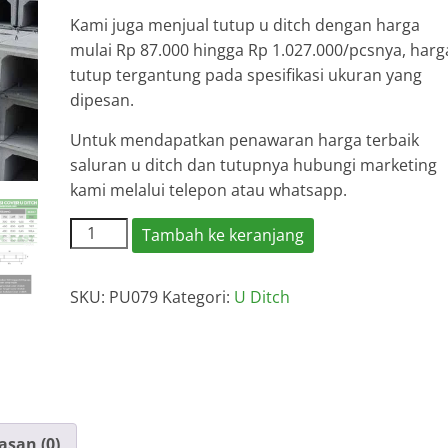
Kami juga menjual tutup u ditch dengan harga
mulai Rp 87.000 hingga Rp 1.027.000/pcsnya, harg
tutup tergantung pada spesifikasi ukuran yang
dipesan.
Untuk mendapatkan penawaran harga terbaik
saluran u ditch dan tutupnya hubungi marketing
kami melalui telepon atau whatsapp.
Kuantitas
Tambah ke keranjang
Harga
U
SKU:
PU079
Kategori:
U Ditch
Ditch
Kembangan
2026
asan (0)