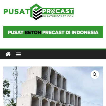
Skip
to
Pusat
content
Precast
Pusat
Beton
Precast
di
Indonesia