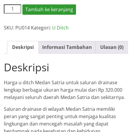
Kuantitas
Tambah ke keranjang
Harga
U
SKU:
PU014
Kategori:
U Ditch
Ditch
Medan
Satria
Deskripsi
Informasi Tambahan
Ulasan (0)
2026
Deskripsi
Harga u ditch Medan Satria untuk saluran drainase
lengkap berbagai ukuran harga mulai dari Rp 320.000
melayani seluruh daerah Medan Satria dan sekitarnya.
Saluran drainase di wilayah Medan Satria memiliki
peran yang sangat penting untuk menjaga kualitas
lingkungan dan mencegah masalah yang dapat
berdampak pada kesehatan dan kehidupan