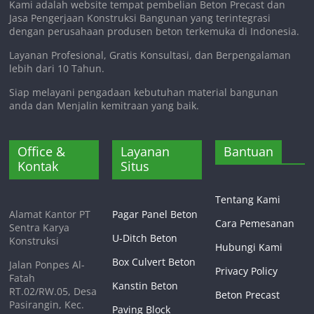
Kami adalah website tempat pembelian Beton Precast dan
Jasa Pengerjaan Konstruksi Bangunan yang terintegrasi
dengan perusahaan produsen beton terkemuka di Indonesia.
Layanan Profesional, Gratis Konsultasi, dan Berpengalaman
lebih dari 10 Tahun.
Siap melayani pengadaan kebutuhan material bangunan
anda dan Menjalin kemitraan yang baik.
Office &
Layanan
Bantuan
Kontak
Situs
Tentang Kami
Alamat Kantor PT
Pagar Panel Beton
Cara Pemesanan
Sentra Karya
U-Ditch Beton
Konstruksi
Hubungi Kami
Box Culvert Beton
Jalan Ponpes Al-
Privacy Policy
Fatah
Kanstin Beton
RT.02/RW.05, Desa
Beton Precast
Pasirangin, Kec.
Paving Block