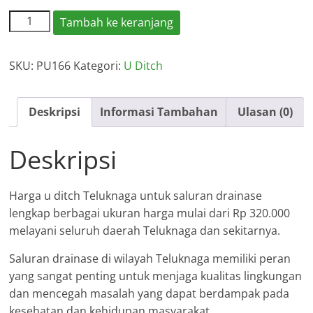
Kuantitas
Tambah ke keranjang
Harga
U
SKU:
PU166
Kategori:
U Ditch
Ditch
Teluknaga
2026
Deskripsi
Informasi Tambahan
Ulasan (0)
Deskripsi
Harga u ditch Teluknaga untuk saluran drainase
lengkap berbagai ukuran harga mulai dari Rp 320.000
melayani seluruh daerah Teluknaga dan sekitarnya.
Saluran drainase di wilayah Teluknaga memiliki peran
yang sangat penting untuk menjaga kualitas lingkungan
dan mencegah masalah yang dapat berdampak pada
kesehatan dan kehidupan masyarakat.