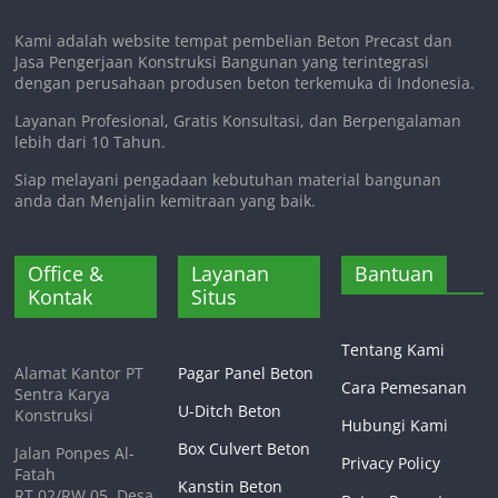
Kami adalah website tempat pembelian Beton Precast dan
Jasa Pengerjaan Konstruksi Bangunan yang terintegrasi
dengan perusahaan produsen beton terkemuka di Indonesia.
Layanan Profesional, Gratis Konsultasi, dan Berpengalaman
lebih dari 10 Tahun.
Siap melayani pengadaan kebutuhan material bangunan
anda dan Menjalin kemitraan yang baik.
Office &
Layanan
Bantuan
Kontak
Situs
Tentang Kami
Alamat Kantor PT
Pagar Panel Beton
Cara Pemesanan
Sentra Karya
U-Ditch Beton
Konstruksi
Hubungi Kami
Box Culvert Beton
Jalan Ponpes Al-
Privacy Policy
Fatah
Kanstin Beton
RT.02/RW.05, Desa