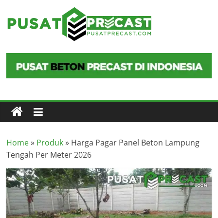
Skip
to
Pusat
content
Precast
Pusat
Beton
Precast
di
Indonesia
Home
»
Produk
»
Harga Pagar Panel Beton Lampung
Tengah Per Meter 2026