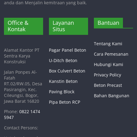
anda dan Menjalin kemitraan yang baik.
Office &
Layanan
Bantuan
Kontak
Situs
Tentang Kami
Alamat Kantor PT
Pagar Panel Beton
Cara Pemesanan
Sentra Karya
U-Ditch Beton
Konstruksi
Hubungi Kami
Box Culvert Beton
Jalan Ponpes Al-
Privacy Policy
Fatah
Kanstin Beton
RT.02/RW.05, Desa
Beton Precast
Pasirangin, Kec.
Paving Block
Cileungsi, Bogor,
Bahan Bangunan
Jawa Barat 16820
Pipa Beton RCP
Phone:
0822 1474
5947
Contact Persons: