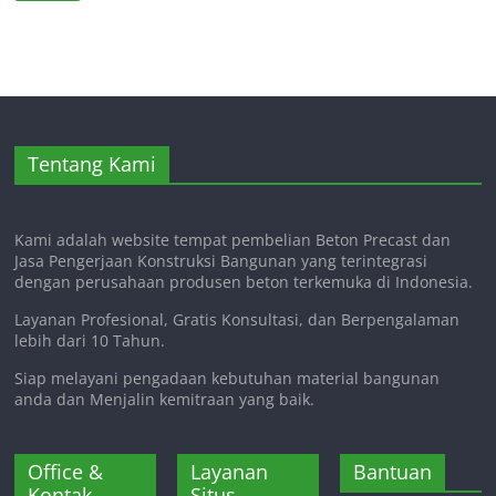
Tentang Kami
Kami adalah website tempat pembelian Beton Precast dan
Jasa Pengerjaan Konstruksi Bangunan yang terintegrasi
dengan perusahaan produsen beton terkemuka di Indonesia.
Layanan Profesional, Gratis Konsultasi, dan Berpengalaman
lebih dari 10 Tahun.
Siap melayani pengadaan kebutuhan material bangunan
anda dan Menjalin kemitraan yang baik.
Office &
Layanan
Bantuan
Kontak
Situs