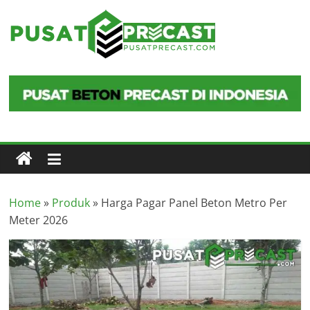
Skip
to
Pusat
content
Precast
Pusat
Beton
Precast
di
Indonesia
Home
»
Produk
»
Harga Pagar Panel Beton Metro Per
Meter 2026