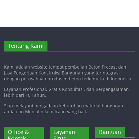
Tentang Kami
Kami adalah website tempat pembelian Beton Precast dan
Jasa Pengerjaan Konstruksi Bangunan yang terintegrasi
dengan perusahaan produsen beton terkemuka di Indonesia.
Layanan Profesional, Gratis Konsultasi, dan Berpengalaman
lebih dari 10 Tahun.
Siap melayani pengadaan kebutuhan material bangunan
anda dan Menjalin kemitraan yang baik.
Office &
Layanan
Bantuan
Kontak
Situs