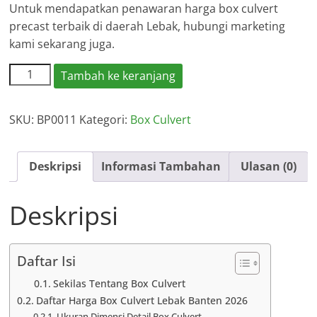
Untuk mendapatkan penawaran harga box culvert
precast terbaik di daerah Lebak, hubungi marketing
kami sekarang juga.
Kuantitas
Tambah ke keranjang
Harga
Box
SKU:
BP0011
Kategori:
Box Culvert
Culvert
Lebak
Banten
Deskripsi
Informasi Tambahan
Ulasan (0)
Deskripsi
Daftar Isi
Sekilas Tentang Box Culvert
Daftar Harga Box Culvert Lebak Banten 2026
Ukuran Dimensi Detail Box Culvert