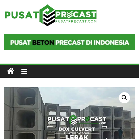
Skip
to
Pusat
content
Precast
Pusat
Beton
Precast
di
Indonesia