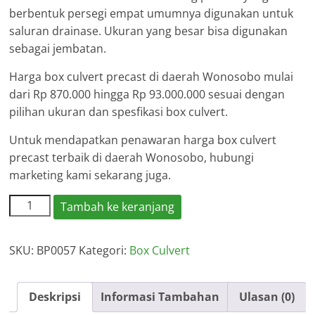
berbentuk persegi empat umumnya digunakan untuk
saluran drainase. Ukuran yang besar bisa digunakan
sebagai jembatan.
Harga box culvert precast di daerah Wonosobo mulai
dari Rp 870.000 hingga Rp 93.000.000 sesuai dengan
pilihan ukuran dan spesfikasi box culvert.
Untuk mendapatkan penawaran harga box culvert
precast terbaik di daerah Wonosobo, hubungi
marketing kami sekarang juga.
Kuantitas
Tambah ke keranjang
Harga
Box
SKU:
BP0057
Kategori:
Box Culvert
Culvert
Wonosobo
Deskripsi
Informasi Tambahan
Ulasan (0)