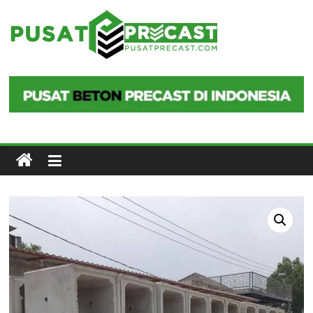
Skip
to
Pusat
content
Precast
Pusat
Beton
Precast
di
Indonesia