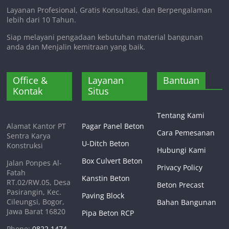
Layanan Profesional, Gratis Konsultasi, dan Berpengalaman
lebih dari 10 Tahun.
Siap melayani pengadaan kebutuhan material bangunan
anda dan Menjalin kemitraan yang baik.
Office &
Layanan
Bantuan
Kontak
Situs
Tentang Kami
Alamat Kantor PT
Pagar Panel Beton
Cara Pemesanan
Sentra Karya
U-Ditch Beton
Konstruksi
Hubungi Kami
Box Culvert Beton
Jalan Ponpes Al-
Privacy Policy
Fatah
Kanstin Beton
RT.02/RW.05, Desa
Beton Precast
Pasirangin, Kec.
Paving Block
Cileungsi, Bogor,
Bahan Bangunan
Jawa Barat 16820
Pipa Beton RCP
Phone:
0822 1474