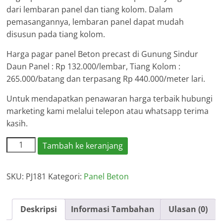
dari lembaran panel dan tiang kolom. Dalam
pemasangannya, lembaran panel dapat mudah
disusun pada tiang kolom.
Harga pagar panel Beton precast di Gunung Sindur
Daun Panel : Rp 132.000/lembar, Tiang Kolom :
265.000/batang dan terpasang Rp 440.000/meter lari.
Untuk mendapatkan penawaran harga terbaik hubungi
marketing kami melalui telepon atau whatsapp terima
kasih.
Kuantitas
Tambah ke keranjang
Harga
Pagar
SKU:
PJ181
Kategori:
Panel Beton
Panel
Beton
Gunung
Deskripsi
Informasi Tambahan
Ulasan (0)
Sindur