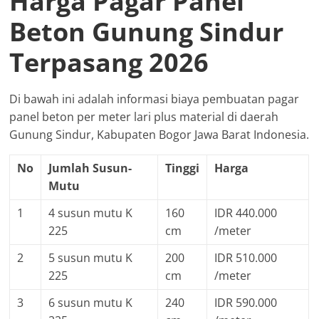
Harga Pagar Panel
Beton Gunung Sindur
Terpasang 2026
Di bawah ini adalah informasi biaya pembuatan pagar
panel beton per meter lari plus material di daerah
Gunung Sindur, Kabupaten Bogor Jawa Barat Indonesia.
No
Jumlah Susun-
Tinggi
Harga
Mutu
1
4 susun mutu K
160
IDR 440.000
225
cm
/meter
2
5 susun mutu K
200
IDR 510.000
225
cm
/meter
3
6 susun mutu K
240
IDR 590.000