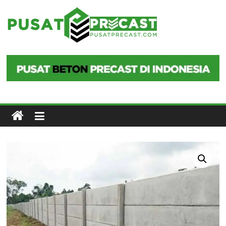
Skip
to
Pusat
content
Precast
Pusat
Beton
Precast
di
Indonesia