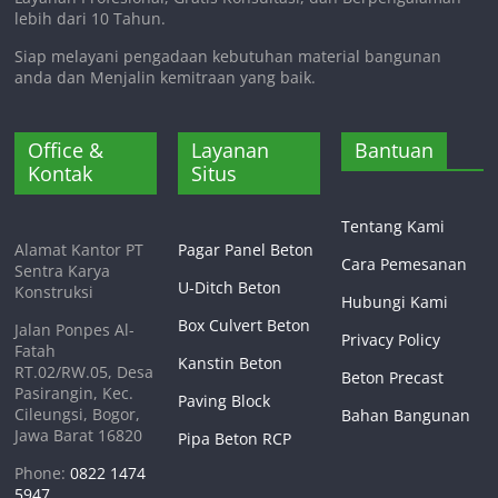
lebih dari 10 Tahun.
Siap melayani pengadaan kebutuhan material bangunan
anda dan Menjalin kemitraan yang baik.
Office &
Layanan
Bantuan
Kontak
Situs
Tentang Kami
Alamat Kantor PT
Pagar Panel Beton
Cara Pemesanan
Sentra Karya
U-Ditch Beton
Konstruksi
Hubungi Kami
Box Culvert Beton
Jalan Ponpes Al-
Privacy Policy
Fatah
Kanstin Beton
RT.02/RW.05, Desa
Beton Precast
Pasirangin, Kec.
Paving Block
Cileungsi, Bogor,
Bahan Bangunan
Jawa Barat 16820
Pipa Beton RCP
Phone:
0822 1474
5947