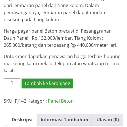
dari lembaran panel dan tiang kolom. Dalam
pemasangannya, lembaran panel dapat mudah
disusun pada tiang kolom.
Harga pagar panel Beton precast di Pesanggrahan
Daun Panel : Rp 132.000/lembar, Tiang Kolom :
265.000/batang dan terpasang Rp 440.000/meter lari.
Untuk mendapatkan penawaran harga terbaik hubungi
marketing kami melalui telepon atau whatsapp terima
kasih.
Kuantitas
Tambah ke keranjang
Harga
Pagar
SKU:
PJ142
Kategori:
Panel Beton
Panel
Beton
Pesanggrahan
Deskripsi
Informasi Tambahan
Ulasan (0)