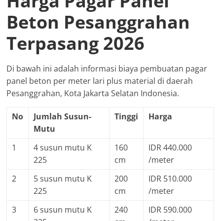
Harga Pagar Panel
Beton Pesanggrahan
Terpasang 2026
Di bawah ini adalah informasi biaya pembuatan pagar
panel beton per meter lari plus material di daerah
Pesanggrahan, Kota Jakarta Selatan Indonesia.
No
Jumlah Susun-
Tinggi
Harga
Mutu
1
4 susun mutu K
160
IDR 440.000
225
cm
/meter
2
5 susun mutu K
200
IDR 510.000
225
cm
/meter
3
6 susun mutu K
240
IDR 590.000