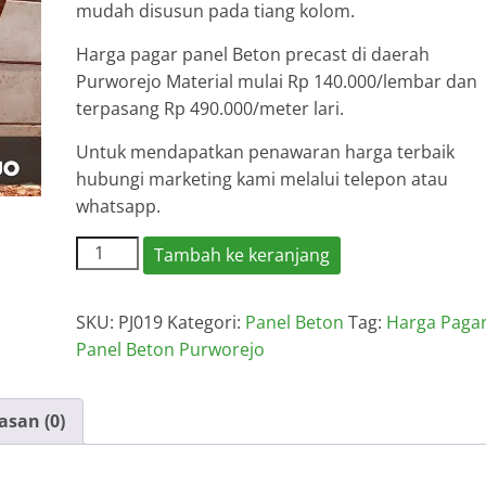
mudah disusun pada tiang kolom.
Harga pagar panel Beton precast di daerah
Purworejo Material mulai Rp 140.000/lembar dan
terpasang Rp 490.000/meter lari.
Untuk mendapatkan penawaran harga terbaik
hubungi marketing kami melalui telepon atau
whatsapp.
Kuantitas
Tambah ke keranjang
Harga
Pagar
SKU:
PJ019
Kategori:
Panel Beton
Tag:
Harga Paga
Panel
Panel Beton Purworejo
Beton
Purworejo
asan (0)