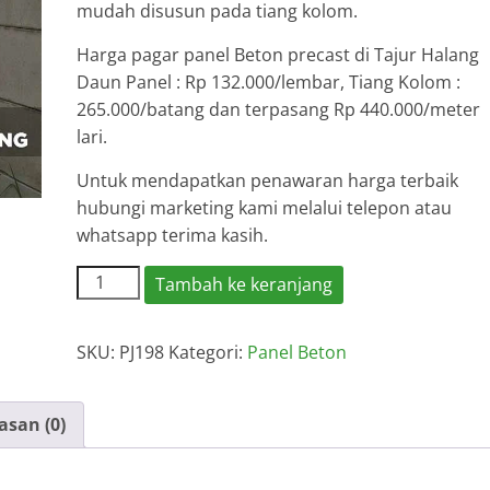
mudah disusun pada tiang kolom.
Harga pagar panel Beton precast di Tajur Halang
Daun Panel : Rp 132.000/lembar, Tiang Kolom :
265.000/batang dan terpasang Rp 440.000/meter
lari.
Untuk mendapatkan penawaran harga terbaik
hubungi marketing kami melalui telepon atau
whatsapp terima kasih.
Kuantitas
Tambah ke keranjang
Harga
Pagar
SKU:
PJ198
Kategori:
Panel Beton
Panel
Beton
Tajur
asan (0)
Halang