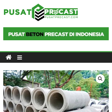
Skip
to
Pusat
content
Precast
Pusat
Beton
Precast
di
Indonesia