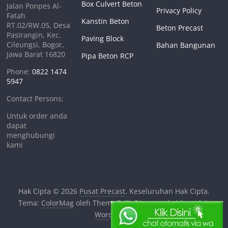
Box Culvert Beton
Jalan Ponpes Al-
Privacy Policy
Fatah
Kanstin Beton
RT.02/RW.05, Desa
Beton Precast
Pasirangin, Kec.
Paving Block
Cileungsi, Bogor,
Bahan Bangunan
Jawa Barat 16820
Pipa Beton RCP
Phone:
0822 1474
5947
Contact Persons:
Untuk order anda
dapat
menghubungi
kami
Hak Cipta © 2026
Pusat Precast
. Keseluruhan Hak Cipta.
Tema:
ColorMag
oleh ThemeGrill. Dipersembahkan oleh
WordPress
.