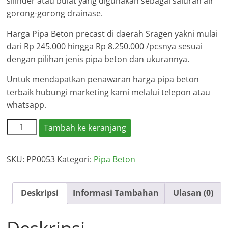
silinder atau bulat yang digunakan sebagai saluran air
gorong-gorong drainase.
Harga Pipa Beton precast di daerah Sragen yakni mulai
dari Rp 245.000 hingga Rp 8.250.000 /pcsnya sesuai
dengan pilihan jenis pipa beton dan ukurannya.
Untuk mendapatkan penawaran harga pipa beton
terbaik hubungi marketing kami melalui telepon atau
whatsapp.
Kuantitas
Tambah ke keranjang
Harga
Pipa
SKU:
PP0053
Kategori:
Pipa Beton
Beton
Sragen
Deskripsi
Informasi Tambahan
Ulasan (0)