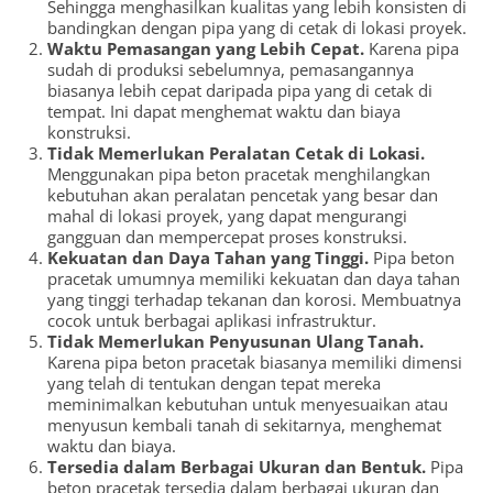
Sehingga menghasilkan kualitas yang lebih konsisten di
bandingkan dengan pipa yang di cetak di lokasi proyek.
Waktu Pemasangan yang Lebih Cepat.
Karena pipa
sudah di produksi sebelumnya, pemasangannya
biasanya lebih cepat daripada pipa yang di cetak di
tempat. Ini dapat menghemat waktu dan biaya
konstruksi.
Tidak Memerlukan Peralatan Cetak di Lokasi.
Menggunakan pipa beton pracetak menghilangkan
kebutuhan akan peralatan pencetak yang besar dan
mahal di lokasi proyek, yang dapat mengurangi
gangguan dan mempercepat proses konstruksi.
Kekuatan dan Daya Tahan yang Tinggi.
Pipa beton
pracetak umumnya memiliki kekuatan dan daya tahan
yang tinggi terhadap tekanan dan korosi. Membuatnya
cocok untuk berbagai aplikasi infrastruktur.
Tidak Memerlukan Penyusunan Ulang Tanah.
Karena pipa beton pracetak biasanya memiliki dimensi
yang telah di tentukan dengan tepat mereka
meminimalkan kebutuhan untuk menyesuaikan atau
menyusun kembali tanah di sekitarnya, menghemat
waktu dan biaya.
Tersedia dalam Berbagai Ukuran dan Bentuk.
Pipa
beton pracetak tersedia dalam berbagai ukuran dan